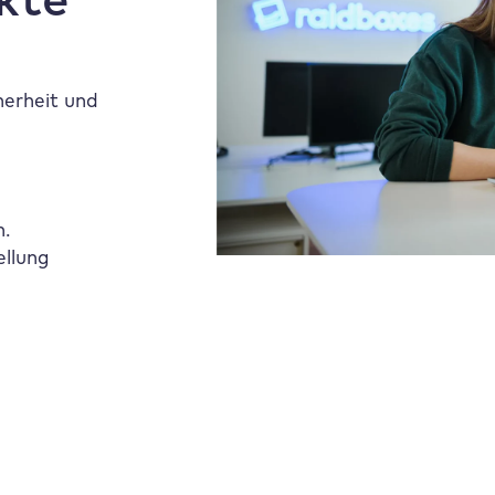
herheit und
n.
ellung