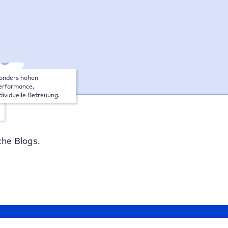
tarif
e
onders hohen 
rformance, 
dividuelle Betreuung.
che Blogs.
Jetzt testen