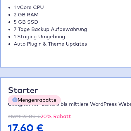
1 vCore CPU
2 GB RAM
5 GB SSD
7 Tage Backup Aufbewahrung
1 Staging Umgebung
Auto Plugin & Theme Updates
Starter
Mengenrabatte
Geeignet für kleinere bis mittlere WordPress Webs
statt
22,00
€
20
% Rabatt
5 Websites
20% gespart
70,40 €
17,60
€
10 Websites
35% gespart
114,40 €