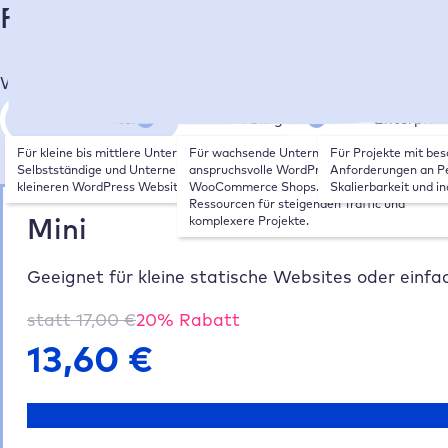
Finde deinen passenden Hosting
Wähle die Größe deiner Website/deines Shops:
Klein bis mittel
Mittel bis groß
Enterpris
Für kleine bis mittlere Unternehmen, 
Für wachsende Unternehmen, 
Für Projekte mit bes
Selbstständige und Unternehmen mit 
anspruchsvolle WordPress Websites und 
Anforderungen an Pe
kleineren WordPress Websites.
WooCommerce Shops. Mehr Leistung und 
Skalierbarkeit und in
Ressourcen für steigenden Traffic und 
Mini
komplexere Projekte.
Geeignet für kleine statische Websites oder einfa
statt
17,00
€
20
% Rabatt
13,60
€