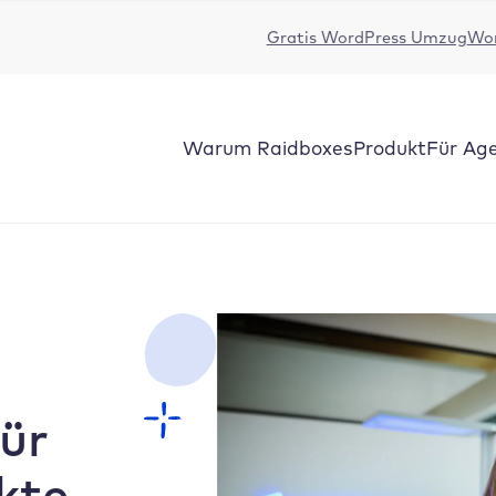
Gratis WordPress Umzug
Wor
Warum Raidboxes
Produkt
Für Ag
ür
kte