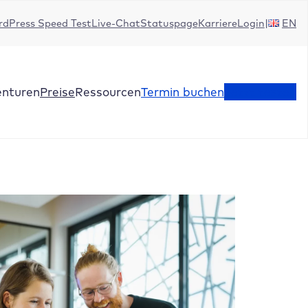
dPress Speed Test
Live-Chat
Statuspage
Karriere
Login
EN
enturen
Preise
Ressourcen
Termin buchen
Jetzt testen