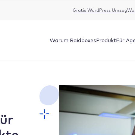
Gratis WordPress Umzug
Wor
Warum Raidboxes
Produkt
Für Ag
ür
kte