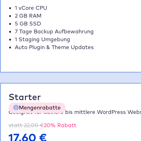
1 vCore CPU
2 GB RAM
5 GB SSD
7 Tage Backup Aufbewahrung
1 Staging Umgebung
Auto Plugin & Theme Updates
Starter
Mengenrabatte
Geeignet für kleinere bis mittlere WordPress Webs
statt
22,00
€
20
% Rabatt
5 Websites
20% gespart
70,40 €
17,60
€
10 Websites
35% gespart
114,40 €