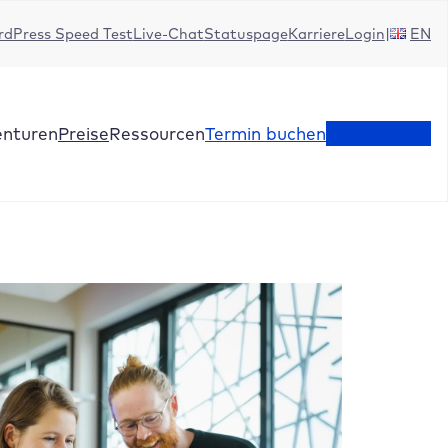
dPress Speed Test
Live-Chat
Statuspage
Karriere
Login
EN
enturen
Preise
Ressourcen
Termin buchen
Jetzt testen