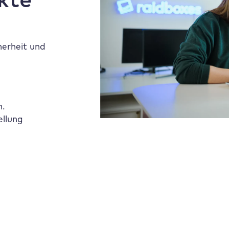
herheit und
n.
ellung