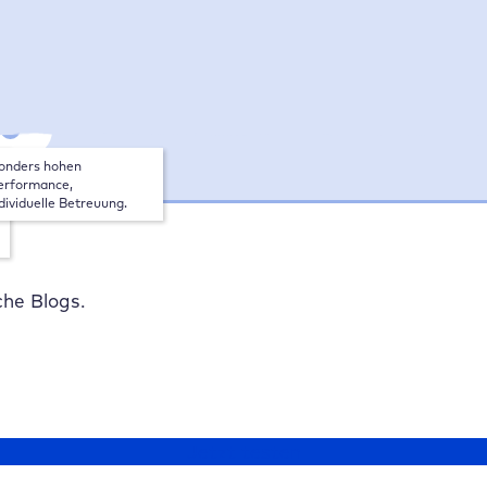
tarif
e
onders hohen 
rformance, 
dividuelle Betreuung.
che Blogs.
Jetzt testen