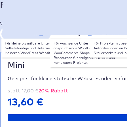
Finde deinen passenden Hosting
Wähle die Größe deiner Website/deines Shops:
Klein bis mittel
Mittel bis groß
Enterpris
Für kleine bis mittlere Unternehmen, 
Für wachsende Unternehmen, 
Für Projekte mit bes
Selbstständige und Unternehmen mit 
anspruchsvolle WordPress Websites und 
Anforderungen an Pe
kleineren WordPress Websites.
WooCommerce Shops. Mehr Leistung und 
Skalierbarkeit und in
Ressourcen für steigenden Traffic und 
Mini
komplexere Projekte.
Geeignet für kleine statische Websites oder einfa
statt
17,00
€
20
% Rabatt
13,60
€