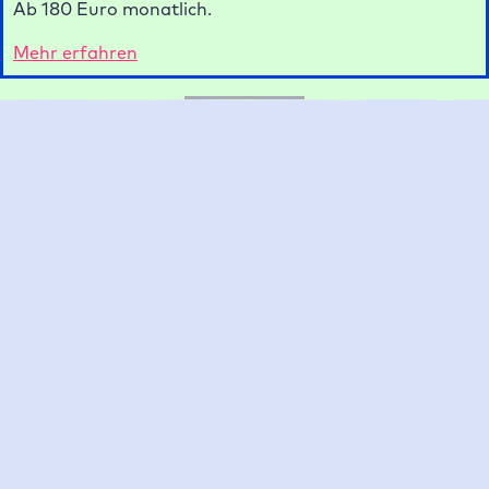
monatlich.
Mehr erfahren
FAQ
Häufig gestellte Fragen zum
WordPress Umzugsservice
Ist der WordPress Umzugsservice zu Raidboxes
wirklich komplett kostenlos?
Welche Arten von WordPress Umzügen werden
von Raidboxes durchgeführt?