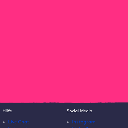
Support
Agenturen werben
Sicherheit
Agenturen
Partner werden
Partner AGB
Ressourcen
Unternehmen
Blog
Warum Raidboxes?
Newsletter
Über uns
Webinare
Karriere
EAA Paket
Kontakt
ROI-Rechner
Wartungsvertrag
Template
Hilfe
Social Media
Live Chat
Instagram