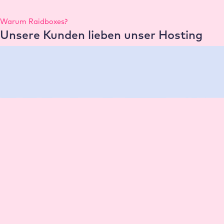
Warum Raidboxes?
Unsere Kunden lieben unser Hosting
Reseller Hosting Preise
Du betreust Kund:innen statt nur deine
eigene Website?
Für unsere Hosting Reseller – sprich Agenturen und
Freelancer:innen – haben wir eigene Konditionen und
zusätzliche Vorteile entwickelt.
Das erwartet dich als Reseller:
Reseller Rabatte je nach Anzahl der Websites
Kostenlose Dev-Umgebungen für Entwicklung und
Testing
Zentrale Verwaltung mehrerer Kund:innen