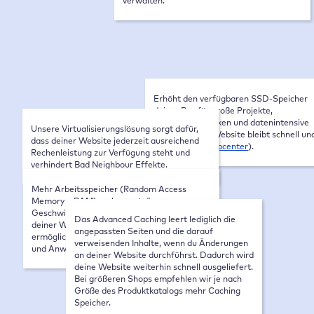
verwalten.
Domain Umzugsservice
SSD Speicher inklusive
5 GB
⤷ SSD Erweiterung (Add-on)
5 GB
CPU
Erhöht den verfügbaren SSD-Speicher
deiner Box für große Projekte,
1 vCore
Medienbibliotheken und datenintensive
⤷ CPU Typ
Unsere Virtualisierungslösung sorgt dafür,
Plugins. Deine Website bleibt schnell un
dass deiner Website jederzeit ausreichend
Shared Cores
stabil (siehe
Helpcenter
).
Rechenleistung zur Verfügung steht und
RAM
verhindert Bad Neighbour Effekte.
2 GB
Server Cache
Mehr Arbeitsspeicher (Random Access
Memory = RAM) verbessert die
Varnish (32 MB)
Geschwindigkeit und Reaktionsfähigkeit
Anzahl Datenbanken
Das Advanced Caching leert lediglich die
deiner Website, indem es dem Server
angepassten Seiten und die darauf
1
ermöglicht, Daten schneller zu verarbeiten
verweisenden Inhalte, wenn du Änderungen
Optimal für WooCommerce
und Anwendungen effizienter auszuführen.
an deiner Website durchführst. Dadurch wird
Optimal für High-Traffic Websites
deine Website weiterhin schnell ausgeliefert.
Bei größeren Shops empfehlen wir je nach
Optimal für Memberships Sites
Größe des Produktkatalogs mehr Caching
Speicher.