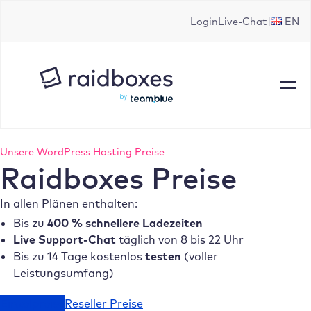
Zum
Login
Live-Chat
EN
Inhalt
springen
Unsere WordPress Hosting Preise
Raidboxes Preise
In allen Plänen enthalten:
Bis zu
400 % schnellere Ladezeiten
Live Support-Chat
täglich von
8 bis 22 Uhr
Bis zu 14 Tage kostenlos
testen
(voller
Leistungsumfang)
Einzelpreise
Reseller Preise