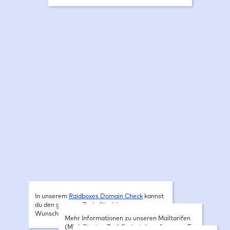
Performance
Management
Sicherheit
Support
Zusätzlich buchbar (Preis pro Monat)
Domain
ab 1,00 €
E-Mail Postfach
In unserem
Raidboxes Domain Check
kannst
du den genauen Preis für deine
ab 3,00 €
Wunschdomain kalkulieren.
Accessibility Widget
Mehr Informationen zu unseren Mailtarifen
(Mini, Starter, Pro) findest du auf unserer
E-
ab 5,00 €