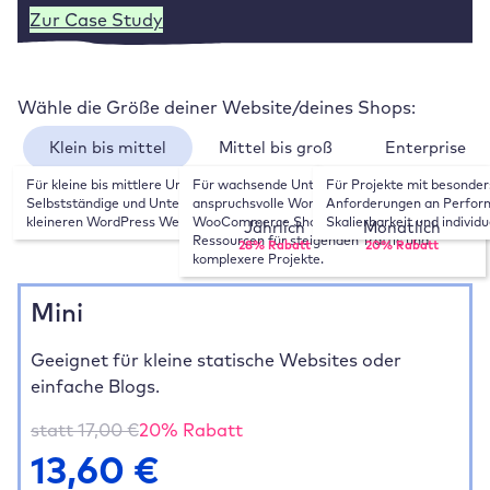
Zur Case Study
Wähle die Größe deiner Website/deines Shops:
Klein bis mittel
Mittel bis groß
Enterprise
Für kleine bis mittlere Unternehmen, 
Für wachsende Unternehmen, 
Für Projekte mit besonder
Wähle deinen Zahlungsrhythmus:
Selbstständige und Unternehmen mit 
anspruchsvolle WordPress Websites und 
Anforderungen an Perform
kleineren WordPress Websites.
WooCommerce Shops. Mehr Leistung und 
Skalierbarkeit und individ
Jährlich
Monatlich
Ressourcen für steigenden Traffic und 
28% Rabatt
20% Rabatt
komplexere Projekte.
Mini
Geeignet für kleine statische Websites oder
einfache Blogs.
statt
17,00
€
20
% Rabatt
13,60
€