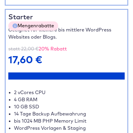
Starter
Mengenrabatte
Geeignet für kleinere bis mittlere WordPress
Websites oder Blogs.
5 Websites
20% gespart
70,40 €
10 Websites
35% gespart
114,40 €
statt
22,00
€
20
% Rabatt
20+ Websites
40% gespart
211,20 €
17,60
€
Jetzt testen
2 vCores CPU
4 GB RAM
10 GB SSD
14 Tage Backup Aufbewahrung
bis 1024 MB PHP Memory Limit
WordPress Vorlagen & Staging