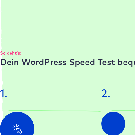
i
v
e
:
So geht’s:
Dein WordPress Speed Test beq
1.
2.