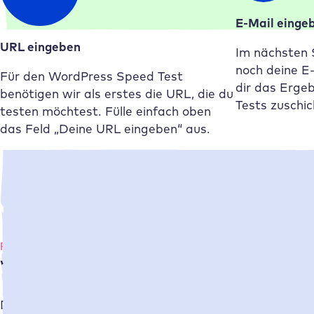
E-Mail einge
URL eingeben
Im nächsten S
noch deine E
Für den WordPress Speed Test
dir das Erge
benötigen wir als erstes die URL, die du
Tests zuschi
testen möchtest. Fülle einfach oben
das Feld „Deine URL eingeben“ aus.
Performance als Vorteil
Warum sind schnelle WordPress 
Die Performance deiner Website ist insbesondere aus