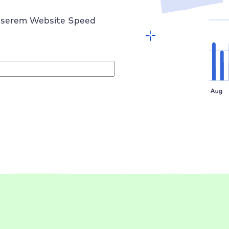
 unserem Website Speed
Über 18.000 Kunden vertrauen
Raidboxes
bereits