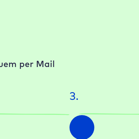
uem per Mail
3.