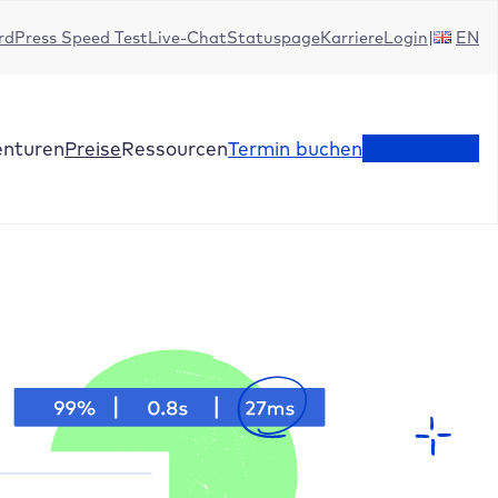
dPress Speed Test
Live-Chat
Statuspage
Karriere
Login
EN
enturen
Preise
Ressourcen
Termin buchen
Jetzt testen