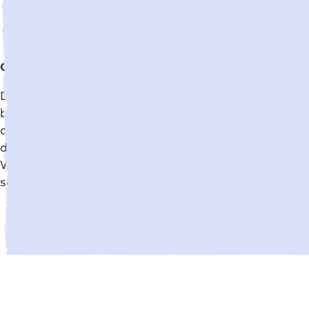
Höhere Conve
Optimiertes Nutzererlebnis
Zeit ist Geld
Conversion O
Deine Website Besucher:innen möchten
das Nutzerer
bestimmte Infos finden, ein Formular
Besucher:inn
absenden oder ein Produkt kaufen und
Conversions 
die Seite lädt im Schneckentempo? Die
Ladezeiten si
Wenigsten werden geduldig warten,
sondern schnell abspringen.