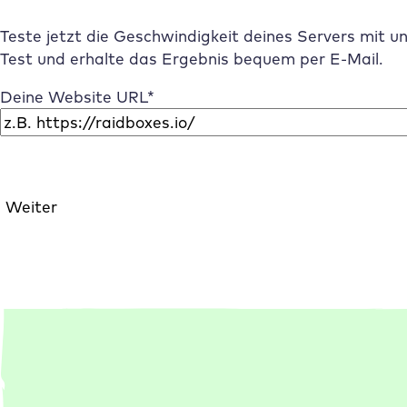
Teste jetzt die Geschwindigkeit deines Servers mit
Test und erhalte das Ergebnis bequem per E-Mail.
Deine Website URL
*
Weiter
A
l
t
e
r
n
a
t