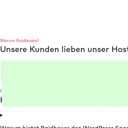
Warum
Raidboxes
?
Unsere Kunden lieben unser Hos
FAQ
Häufig gestellte Fragen
Warum bietet
Raidboxes
den WordPress Spee