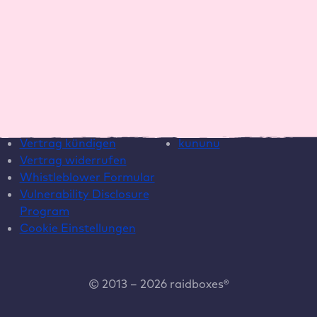
Wartungsvertrag
Template
Hilfe
Social Media
Live Chat
Instagram
Helpcenter
LinkedIn
Systemstatus
YouTube
Vertrag kündigen
kununu
Vertrag widerrufen
Whistleblower Formular
Vulnerability Disclosure
Program
Cookie Einstellungen
© 2013 – 2026 raidboxes®