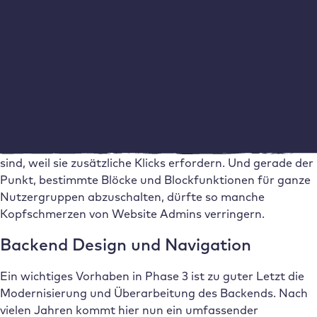
soll künftig einfacher auffindbar und nutzbar sein.
Auch das Installieren von Blöcken aus dem Verzeichnis
soll komfortabler als bisher werden. So soll etwa besser
erkennbar sein, welche eigenen Blöcke ein Plugin
hinzufügt.
Diese umfangreiche Wunschliste dürfte sowohl Admins
als auch Nutzer:innen von WordPress gut gefallen. Sie
spricht viele Punkte an, die derzeit nicht optimal gelöst
sind, weil sie zusätzliche Klicks erfordern. Und gerade der
Punkt, bestimmte Blöcke und Blockfunktionen für ganze
Nutzergruppen abzuschalten, dürfte so manche
Kopfschmerzen von Website Admins verringern.
Backend Design und Navigation
Ein wichtiges Vorhaben in Phase 3 ist zu guter Letzt die
Modernisierung und Überarbeitung des Backends. Nach
vielen Jahren kommt hier nun ein umfassender