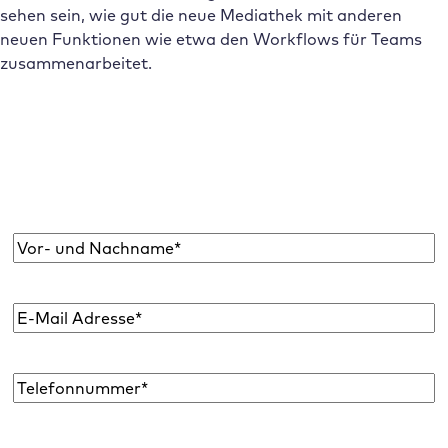
sehen sein, wie gut die neue Mediathek mit anderen
neuen Funktionen wie etwa den Workflows für Teams
zusammenarbeitet.
Abonniere den Raidboxes Newsletter!
Wir liefern dir einmal monatlich topaktuelle
WordPress Insights, Business Tipps & mehr.
Name
*
E-
Mail
Adresse
*
Telefon