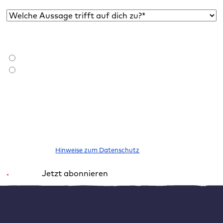
Welche Aussage trifft auf dich zu?*
*
Bist du bereits Raidboxes Kund:in?
*
Ich bin Raidboxes Kund:in
Ich bin noch keine Raidboxes Kund:in
Ich möchte den Newsletter abonnieren, um über neue Blogbeiträge,
E-Books, Features und News rund um WordPress informiert zu
werden. Meine Einwilligung kann ich jederzeit widerrufen. Bitte
beachte unsere
Hinweise zum Datenschutz
.
Jetzt abonnieren
*
Pflichtfeld
Alternative:
Besseres Handling für Blöcke