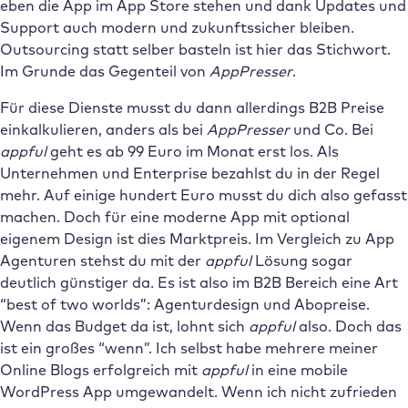
eben die App im App Store stehen und dank Updates und
Support auch modern und zukunftssicher bleiben.
Outsourcing statt selber basteln ist hier das Stichwort.
Im Grunde das Gegenteil von
AppPresser
.
Für diese Dienste musst du dann allerdings B2B Preise
einkalkulieren, anders als bei
AppPresser
und Co. Bei
appful
geht es ab 99 Euro im Monat erst los. Als
Unternehmen und Enterprise bezahlst du in der Regel
mehr. Auf einige hundert Euro musst du dich also gefasst
machen. Doch für eine moderne App mit optional
eigenem Design ist dies Marktpreis. Im Vergleich zu App
Agenturen stehst du mit der
appful
Lösung sogar
deutlich günstiger da. Es ist also im B2B Bereich eine Art
“best of two worlds”: Agenturdesign und Abopreise.
Wenn das Budget da ist, lohnt sich
appful
also. Doch das
ist ein großes “wenn”. Ich selbst habe mehrere meiner
Online Blogs erfolgreich mit
appful
in eine mobile
WordPress App umgewandelt. Wenn ich nicht zufrieden