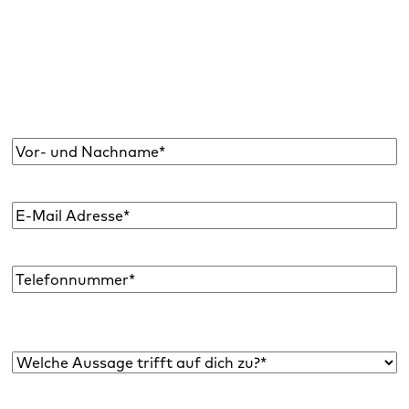
Abonniere den Raidboxes Newsletter!
Wir liefern dir einmal monatlich topaktuelle
WordPress Insights, Business Tipps & mehr.
Name
*
E-
Mail
Adresse
*
Telefon
Welche Aussage trifft auf dich zu?*
*