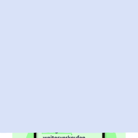
2. Juli 2026
Jetzt Microsoft 365 Lizenzen bei Raidboxes
kaufen
Du kannst nun auch deine Microsoft 365 Lizenzen
über Raidboxes beziehen und so deine Microsoft 365 und
WordPress Hosting Abrechnung bei einem vertrauten
Partner bündeln.
Mehr zu Microsoft 365