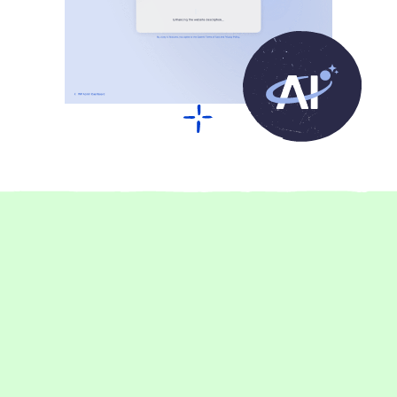
Über 17.000 begeisterte Kund:innen
Das sagen unsere Kunden über
Raidboxes Hosting
1-5 Mitarbeiter:innen
Management
Performance
Setup
Support
Go Live jetzt 75 % schneller dank Raidboxes
Rankingwerk profitiert dank Raidboxes von praktischen