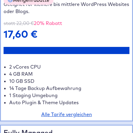
Geeignet für kleinere bis mittlere WordPress Websites
oder Blogs.
5 Websites
20% gespart
70,40 €
10 Websites
35% gespart
114,40 €
statt
22,00
€
20
% Rabatt
20+ Websites
40% gespart
211,20 €
17,60
€
Jetzt testen
2 vCores CPU
4 GB RAM
10 GB SSD
14 Tage Backup Aufbewahrung
1 Staging Umgebung
Auto Plugin & Theme Updates
Alle Tarife vergleichen
Fully Managed