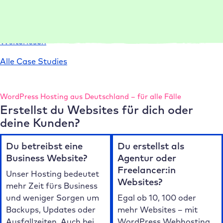
Umgebungen und Templates Projekte 75 % schneller ein
und liefert leistungsstarke Websites.
:
Weiterlesen
Case
Alle Case Studies
Study
conlabz
WordPress Hosting aus Deutschland – für alle Fälle
Erstellst du Websites für dich oder
deine Kunden?
Du betreibst eine
Du erstellst als
Business Website?
Agentur oder
Freelancer:in
Unser Hosting bedeutet
Websites?
mehr Zeit fürs Business
und weniger Sorgen um
Egal ob 10, 100 oder
Backups, Updates oder
mehr Websites – mit
Ausfallzeiten. Auch bei
WordPress Webhosting