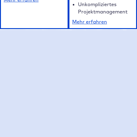
Unkompliziertes
Projektmanagement
Mehr erfahren
Unsere FAQ auf einen Blick
Häufig gestellte Fragen zum Raidboxes
WordPress Hosting
Was macht Raidboxes als WordPress Hosting
Anbieter besonders?
Welche Hosting Tarife bietet Raidboxes an?