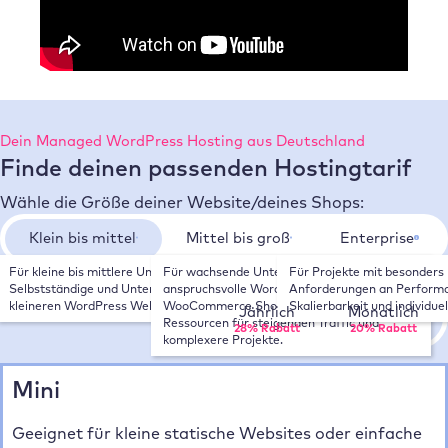
Dein Managed WordPress Hosting aus Deutschland
Finde deinen passenden Hostingtarif
Wähle die Größe deiner Website/deines Shops:
Klein bis mittel
Mittel bis groß
Enterprise
Für kleine bis mittlere Unternehmen, 
Für wachsende Unternehmen, 
Für Projekte mit besonders 
Wähle deinen Zahlungsrhythmus:
Selbstständige und Unternehmen mit 
anspruchsvolle WordPress Websites und 
Anforderungen an Performa
kleineren WordPress Websites.
WooCommerce Shops. Mehr Leistung und 
Skalierbarkeit und individue
Jährlich
Monatlich
Ressourcen für steigenden Traffic und 
28% Rabatt
20% Rabatt
komplexere Projekte.
Mini
Geeignet für kleine statische Websites oder einfache