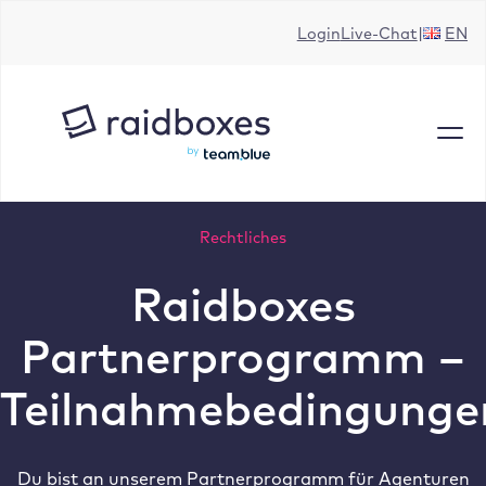
Zum
Login
Live-Chat
EN
Inhalt
springen
Rechtliches
Raidboxes
Partnerprogramm –
Teilnahmebedingunge
Du bist an unserem Partnerprogramm für Agenturen