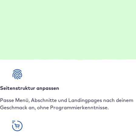
Inhalte erstellen lassen
Der AI Site Assistant erstellt Texte, Bilder und
Seitenstrukturen passend zu deinem Ton und deiner
Branche. Passe die jederzeit an.
Seitenstruktur anpassen
Passe Menü, Abschnitte und Landingpages nach deinem
Geschmack an, ohne Programmierkenntnisse.