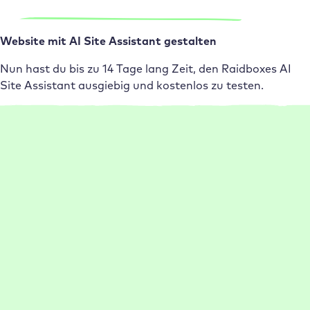
Website mit AI Site Assistant gestalten
Nun hast du bis zu 14 Tage lang Zeit, den Raidboxes AI
Site Assistant ausgiebig und kostenlos zu testen.
Auf einen Blick für dich
Häufig gestellte Fragen zum AI Website
Generator
Kann KI WordPress Entwickler:innen ersetzen?
Was ist der Raidboxes AI Site Assistant?