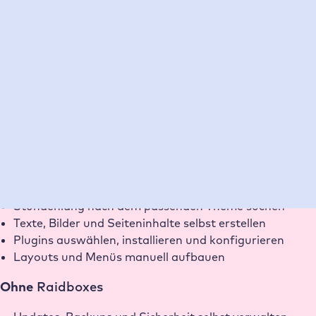
Was spricht für den AI Site Assistant
und Raidboxes
Eine professionelle Website zu erstellen bedeutet oft
viele einzelne Schritte: Design auswählen, Inhalte
erstellen, Plugins einrichten und das richtige Hosting
finden. Der AI Site Assistant übernimmt die ersten
Schritte für dich und mit Raidboxes läuft deine Website
direkt auf einer schnellen, sicheren Infrastuktur.
Ohne
AI Site Assistant
Stundenlang nach dem passenden Theme suchen
Texte, Bilder und Seiteninhalte selbst erstellen
Plugins auswählen, installieren und konfigurieren
Layouts und Menüs manuell aufbauen
Ohne
Raidboxes