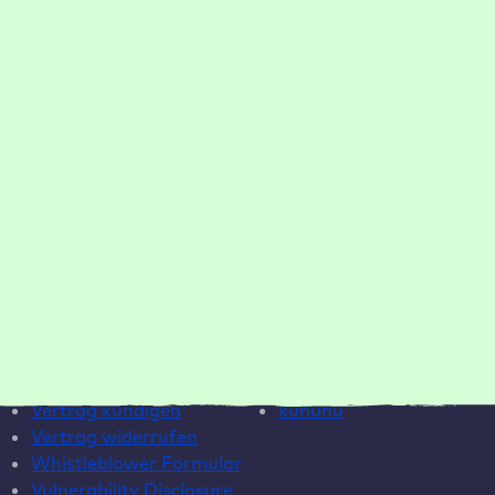
Ressourcen
Unternehmen
Blog
Warum Raidboxes?
Newsletter
Über uns
Webinare
Karriere
EAA Paket
Kontakt
ROI-Rechner
Wartungsvertrag
Template
Hilfe
Social Media
Live Chat
Instagram
Helpcenter
LinkedIn
Systemstatus
YouTube
Vertrag kündigen
kununu
Vertrag widerrufen
Whistleblower Formular
Vulnerability Disclosure