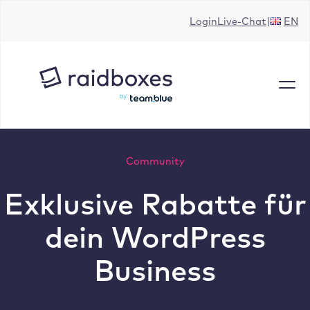
Zum
Login
Live-Chat
EN
Inhalt
springen
Community
Exklusive Rabatte für
dein WordPress
Business