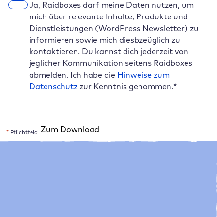
E
Ja, Raidboxes darf meine Daten nutzen, um
i
mich über relevante Inhalte, Produkte und
n
Dienstleistungen (WordPress Newsletter) zu
w
informieren sowie mich diesbzeüglich zu
i
kontaktieren. Du kannst dich jederzeit von
l
jeglicher Kommunikation seitens Raidboxes
l
abmelden. Ich habe die
Hinweise zum
i
Datenschutz
zur Kenntnis genommen.
*
g
u
n
Zum Download
g
*
Pflichtfeld
*
A
l
t
e
r
n
a