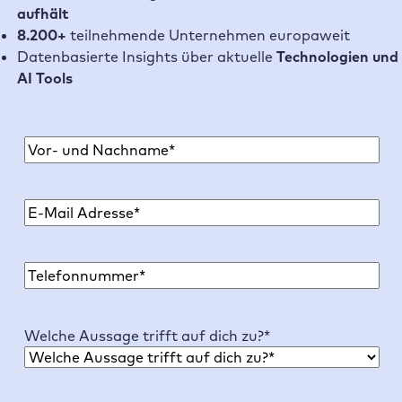
aufhält
8.200+
teilnehmende Unternehmen europaweit
Datenbasierte Insights über aktuelle
Technologien und
AI Tools
N
a
V
m
o
E
e
r
-
n
M
a
P
a
m
h
i
e
o
l
Welche Aussage trifft auf dich zu?
*
n
A
e
d
r