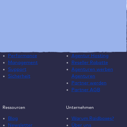
Managing Commercial Director
,
Raidboxes GmbH
Plattform
Agenturen
Performance
Agentur Hosting
Management
Reseller Rabatte
Support
Agenturen werben
Sicherheit
Agenturen
Partner werden
Partner AGB
Ressourcen
Unternehmen
Blog
Warum Raidboxes?
Newsletter
Über uns