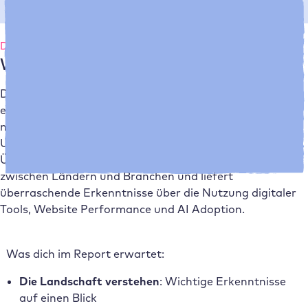
Digital Readiness in Europa
Warum ist der Report wichtig?
Die digitale Wettbewerbsfähigkeit von Unternehmen
entwickelt sich rasant – besonders mit der Einführung
neuer KI Technologien. Doch wie weit sind europäische
Unternehmen wirklich? Unser Report gibt einen klaren
Überblick über den Status quo, zeigt große Unterschiede
zwischen Ländern und Branchen und liefert
überraschende Erkenntnisse über die Nutzung digitaler
Tools, Website Performance und AI Adoption.
Was dich im Report erwartet:
Die Landschaft verstehen
: Wichtige Erkenntnisse
auf einen Blick