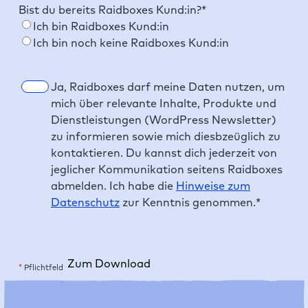
e
Bist du bereits Raidboxes Kund:in?
*
s
Ich bin Raidboxes Kund:in
s
Ich bin noch keine Raidboxes Kund:in
e
*
E
Ja, Raidboxes darf meine Daten nutzen, um
i
mich über relevante Inhalte, Produkte und
n
Dienstleistungen (WordPress Newsletter)
w
zu informieren sowie mich diesbzeüglich zu
i
kontaktieren. Du kannst dich jederzeit von
l
jeglicher Kommunikation seitens Raidboxes
l
abmelden. Ich habe die
Hinweise zum
i
Datenschutz
zur Kenntnis genommen.
*
g
u
n
Zum Download
g
*
Pflichtfeld
*
A
l