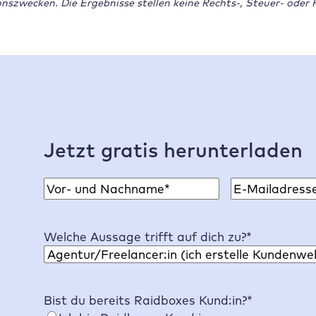
ionszwecken. Die Ergebnisse stellen keine Rechts-, Steuer- ode
Jetzt gratis herunterladen
N
E
a
-
V
m
M
o
Welche Aussage trifft auf dich zu?
*
e
a
r
*
i
n
l
a
A
m
Bist du bereits
Raidboxes
Kund:in?
*
d
e