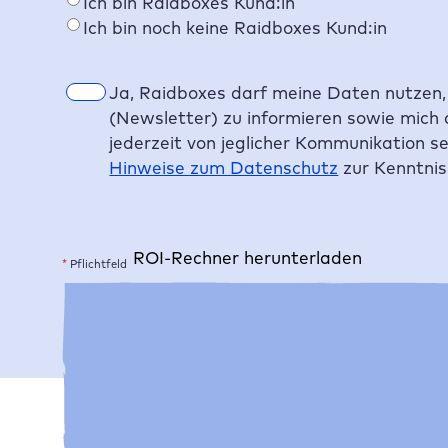
Ich bin
Raidboxes
Kund:in
r
Ich bin noch keine
Raidboxes
Kund:in
e
s
s
E
Ja,
Raidboxes
darf meine Daten nutzen, 
e
i
(Newsletter) zu informieren sowie mich 
*
n
jederzeit von jeglicher Kommunikation s
w
Hinweise zum Datenschutz
zur Kenntni
i
l
l
ROI-Rechner herunterladen
i
*
Pflichtfeld
g
A
u
l
n
t
g
e
*
r
n
a