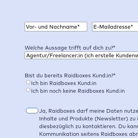
N
E
a
-
V
m
M
o
Welche Aussage trifft auf dich zu?
*
e
a
r
*
i
n
l
a
A
m
Bist du bereits
Raidboxes
Kund:in?
*
d
e
Ich bin
Raidboxes
Kund:in
r
Ich bin noch keine
Raidboxes
Kund:in
e
s
s
E
Ja,
Raidboxes
darf meine Daten nutze
e
i
Inhalte und Produkte (Newsletter) zu 
*
n
diesbezüglich zu kontaktieren. Du kann
w
Kommunikation seitens
Raidboxes
abm