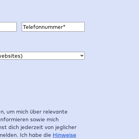
P
h
o
n
e
*
n, um mich über relevante
informieren sowie mich
st dich jederzeit von jeglicher
elden. Ich habe die
Hinweise