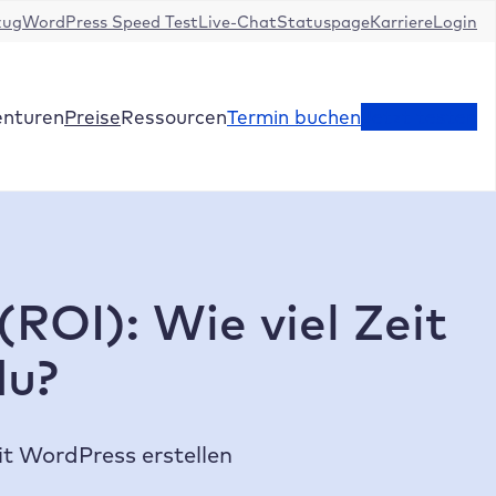
zug
WordPress Speed Test
Live-Chat
Statuspage
Karriere
Login
enturen
Preise
Ressourcen
Termin buchen
Jetzt testen
ROI): Wie viel Zeit
du?
it WordPress erstellen