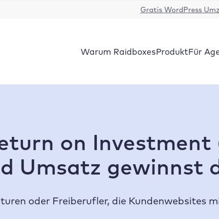
Gratis WordPress Um
Warum Raidboxes
Produkt
Für Ag
turn on Investment (
d Umsatz gewinnst 
uren oder Freiberufler, die Kundenwebsites m