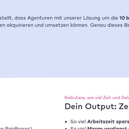
estellt, dass Agenturen mit unserer Lösung um die
10 
hätten akquirieren und umsetzen können. Genau diese
Kalkuliere, wie viel Zeit und Ge
Dein Output: Ze
So viel
Arbeitszeit
spar
ne
Raidboxes
)
So viel
Marge
verdienst