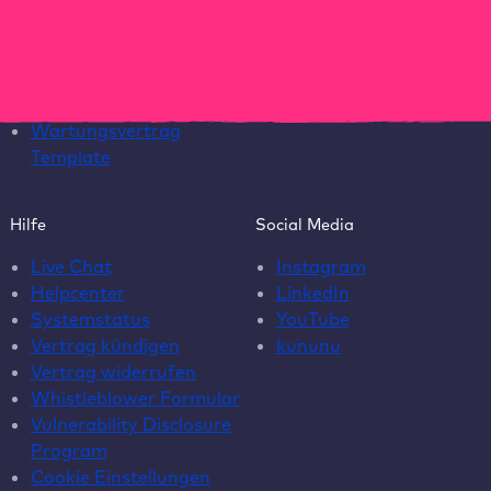
Newsletter
Über uns
Webinare
Karriere
EAA Paket
Kontakt
ROI-Rechner
Wartungsvertrag
Template
Hilfe
Social Media
Live Chat
Instagram
Helpcenter
LinkedIn
Systemstatus
YouTube
Vertrag kündigen
kununu
Vertrag widerrufen
Whistleblower Formular
Vulnerability Disclosure
Program
Cookie Einstellungen