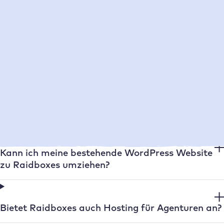
Übernimmt Raidboxes Auto Updates für
WordPress?
Gibt es eine Staging Umgebung bei Raidboxes?
Wie schnell ist der WordPress Hoster Raidboxes?
Kann ich meine bestehende WordPress Website
zu Raidboxes umziehen?
Bietet Raidboxes auch Hosting für Agenturen an?