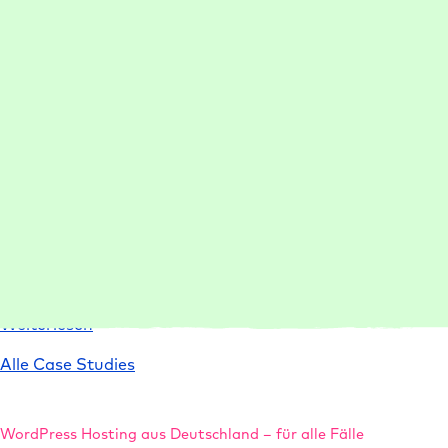
Das Team um Dr. Stefan Machalik profitiert heute von
einer optimalen WordPress Performance und minimalem
Website Support Aufwand.
:
Weiterlesen
Case
21-50 Mitarbeiter:innen
Management
Performance
Setup
Study
Support
Dr.
Machalik
75% schnellere Einrichtung je WordPress Projekt
conlabz richtet durch WordPress Hosting, Staging
Umgebungen und Templates Projekte 75 % schneller ein
und liefert leistungsstarke Websites.
:
Weiterlesen
Case
Alle Case Studies
Study
conlabz
WordPress Hosting aus Deutschland – für alle Fälle