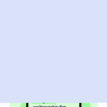
2. Juli 2026
Jetzt Microsoft 365 Lizenzen bei Raidboxes
kaufen
Du kannst nun auch deine Microsoft 365 Lizenzen
über Raidboxes beziehen und so deine Microsoft 365 und
WordPress Hosting Abrechnung bei einem vertrauten
Partner bündeln.
Mehr zu Microsoft 365