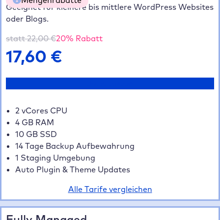
Geeignet für kleinere bis mittlere WordPress Websites
oder Blogs.
5 Websites
20% gespart
70,40 €
10 Websites
35% gespart
114,40 €
statt
22,00
€
20
% Rabatt
20+ Websites
40% gespart
211,20 €
17,60
€
Jetzt testen
2 vCores CPU
4 GB RAM
10 GB SSD
14 Tage Backup Aufbewahrung
1 Staging Umgebung
Auto Plugin & Theme Updates
Alle Tarife vergleichen
Fully Managed