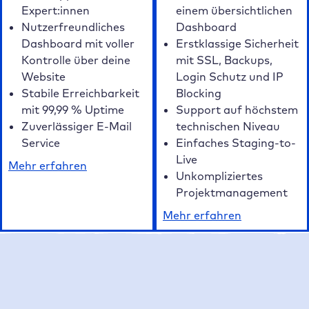
Expert:innen
einem übersichtlichen
Nutzerfreundliches
Dashboard
Dashboard mit voller
Erstklassige Sicherheit
Kontrolle über deine
mit SSL, Backups,
Website
Login Schutz und IP
Stabile Erreichbarkeit
Blocking
mit 99,99 % Uptime
Support auf höchstem
Zuverlässiger E-Mail
technischen Niveau
Service
Einfaches Staging-to-
Live
Mehr erfahren
Unkompliziertes
Projektmanagement
Mehr erfahren
Unsere FAQ auf einen Blick
Häufig gestellte Fragen zum Raidboxes
WordPress Hosting