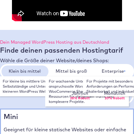
Dein Managed WordPress Hosting aus Deutschland
Finde deinen passenden Hostingtarif
Wähle die Größe deiner Website/deines Shops:
Klein bis mittel
Mittel bis groß
Enterprise
Für kleine bis mittlere Unternehmen, 
Für wachsende Unternehmen, 
Für Projekte mit besonders 
Wähle deinen Zahlungsrhythmus:
Selbstständige und Unternehmen mit 
anspruchsvolle WordPress Websites und 
Anforderungen an Performa
kleineren WordPress Websites.
WooCommerce Shops. Mehr Leistung und 
Skalierbarkeit und individue
Jährlich
Monatlich
Ressourcen für steigenden Traffic und 
28% Rabatt
20% Rabatt
komplexere Projekte.
Mini
Geeignet für kleine statische Websites oder einfache