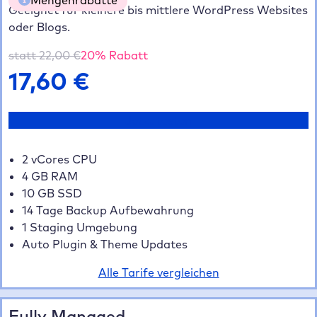
Geeignet für kleinere bis mittlere WordPress Websites
oder Blogs.
5 Websites
20% gespart
70,40 €
10 Websites
35% gespart
114,40 €
statt
22,00
€
20
% Rabatt
20+ Websites
40% gespart
211,20 €
17,60
€
Jetzt testen
2 vCores CPU
4 GB RAM
10 GB SSD
14 Tage Backup Aufbewahrung
1 Staging Umgebung
Auto Plugin & Theme Updates
Alle Tarife vergleichen
Fully Managed