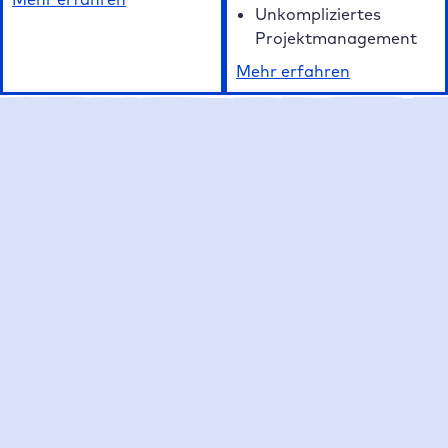
Unkompliziertes
Projektmanagement
Mehr erfahren
Unsere FAQ auf einen Blick
Häufig gestellte Fragen zum Raidboxes
WordPress Hosting
Was macht Raidboxes als WordPress Hosting
Anbieter besonders?
Welche Hosting Tarife bietet Raidboxes an?