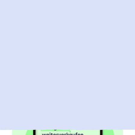
2. Juli 2026
Jetzt Microsoft 365 Lizenzen bei Raidboxes
kaufen
Du kannst nun auch deine Microsoft 365 Lizenzen
über Raidboxes beziehen und so deine Microsoft 365 und
WordPress Hosting Abrechnung bei einem vertrauten
Partner bündeln.
Mehr zu Microsoft 365