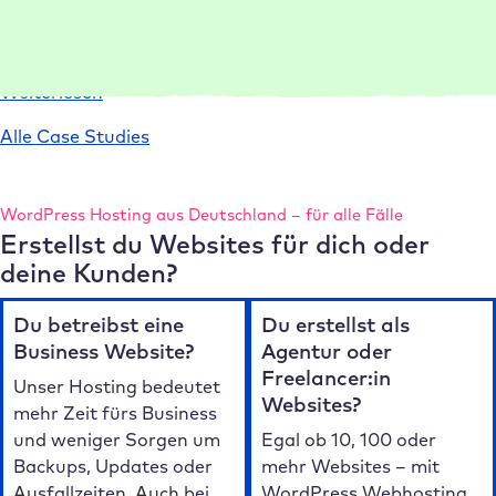
Umgebungen und Templates Projekte 75 % schneller ein
und liefert leistungsstarke Websites.
:
Weiterlesen
Case
Alle Case Studies
Study
conlabz
WordPress Hosting aus Deutschland – für alle Fälle
Erstellst du Websites für dich oder
deine Kunden?
Du betreibst eine
Du erstellst als
Business Website?
Agentur oder
Freelancer:in
Unser Hosting bedeutet
Websites?
mehr Zeit fürs Business
und weniger Sorgen um
Egal ob 10, 100 oder
Backups, Updates oder
mehr Websites – mit
Ausfallzeiten. Auch bei
WordPress Webhosting