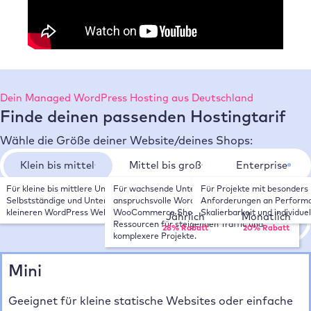
Dein Managed WordPress Hosting aus Deutschland
Finde deinen passenden Hostingtarif
Wähle die Größe deiner Website/deines Shops:
Klein bis mittel
Mittel bis groß
Enterprise
Für kleine bis mittlere Unternehmen, 
Für wachsende Unternehmen, 
Für Projekte mit besonders 
Wähle deinen Zahlungsrhythmus:
Selbstständige und Unternehmen mit 
anspruchsvolle WordPress Websites und 
Anforderungen an Performa
kleineren WordPress Websites.
WooCommerce Shops. Mehr Leistung und 
Skalierbarkeit und individue
Jährlich
Monatlich
Ressourcen für steigenden Traffic und 
28% Rabatt
20% Rabatt
komplexere Projekte.
Mini
Geeignet für kleine statische Websites oder einfache