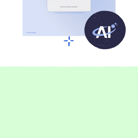
Über 17.000 begeisterte Kund:innen
Das sagen unsere Kunden über
Raidboxes Hosting
1-5 Mitarbeiter:innen
Management
Performance
Setup
Support
Go Live jetzt 75 % schneller dank Raidboxes
Rankingwerk profitiert dank Raidboxes von praktischen