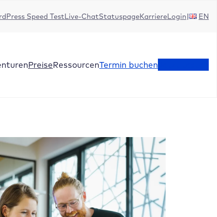
dPress Speed Test
Live-Chat
Statuspage
Karriere
Login
EN
enturen
Preise
Ressourcen
Termin buchen
Jetzt testen