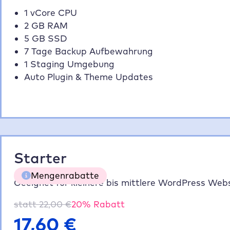
1 vCore CPU
2 GB RAM
5 GB SSD
7 Tage Backup Aufbewahrung
1 Staging Umgebung
Auto Plugin & Theme Updates
Starter
Mengenrabatte
Geeignet für kleinere bis mittlere WordPress Webs
statt
22,00
€
20
% Rabatt
5 Websites
20% gespart
70,40 €
17,60
€
10 Websites
35% gespart
114,40 €