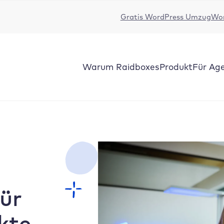
Gratis WordPress Umzug
Wor
Warum Raidboxes
Produkt
Für Ag
ür
kte