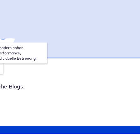
tarif
e
onders hohen 
rformance, 
dividuelle Betreuung.
che Blogs.
Jetzt testen