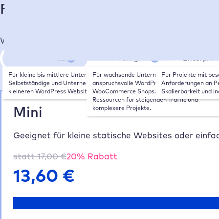
Finde deinen passenden Hosting
Wähle die Größe deiner Website/deines Shops:
Klein bis mittel
Mittel bis groß
Enterpris
Für kleine bis mittlere Unternehmen, 
Für wachsende Unternehmen, 
Für Projekte mit bes
Selbstständige und Unternehmen mit 
anspruchsvolle WordPress Websites und 
Anforderungen an Pe
kleineren WordPress Websites.
WooCommerce Shops. Mehr Leistung und 
Skalierbarkeit und in
Ressourcen für steigenden Traffic und 
Mini
komplexere Projekte.
Geeignet für kleine statische Websites oder einfa
statt
17,00
€
20
% Rabatt
13,60
€