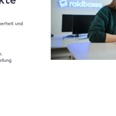
herheit und
n.
ellung