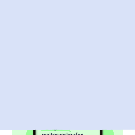
2. Juli 2026
Jetzt Microsoft 365 Lizenzen bei Raidboxes
kaufen
Du kannst nun auch deine Microsoft 365 Lizenzen
über Raidboxes beziehen und so deine Microsoft 365 und
WordPress Hosting Abrechnung bei einem vertrauten
Partner bündeln.
Mehr zu Microsoft 365