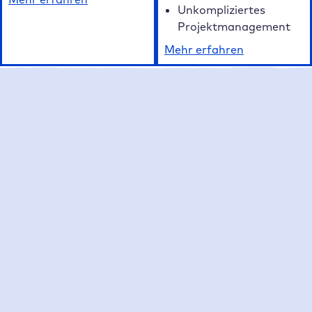
Unkompliziertes
Projektmanagement
Mehr erfahren
Unsere FAQ auf einen Blick
Häufig gestellte Fragen zum Raidboxes
WordPress Hosting
Was macht Raidboxes als WordPress Hosting
Anbieter besonders?
Welche Hosting Tarife bietet Raidboxes an?