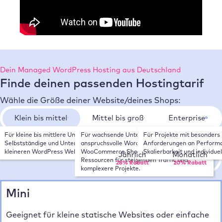
Dein Managed WordPress Hosting aus Deutschland
Finde deinen passenden Hostingtarif
Wähle die Größe deiner Website/deines Shops:
Klein bis mittel
Mittel bis groß
Enterprise
Für kleine bis mittlere Unternehmen, 
Für wachsende Unternehmen, 
Für Projekte mit besonders 
Wähle deinen Zahlungsrhythmus:
Selbstständige und Unternehmen mit 
anspruchsvolle WordPress Websites und 
Anforderungen an Performa
kleineren WordPress Websites.
WooCommerce Shops. Mehr Leistung und 
Skalierbarkeit und individue
Jährlich
Monatlich
Ressourcen für steigenden Traffic und 
28% Rabatt
20% Rabatt
komplexere Projekte.
Mini
Geeignet für kleine statische Websites oder einfache