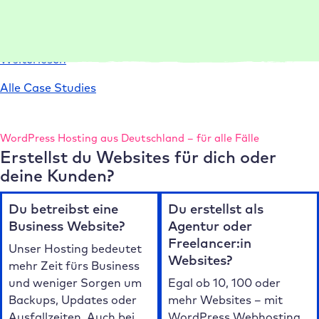
Umgebungen und Templates Projekte 75 % schneller ein
und liefert leistungsstarke Websites.
:
Weiterlesen
Case
Alle Case Studies
Study
conlabz
WordPress Hosting aus Deutschland – für alle Fälle
Erstellst du Websites für dich oder
deine Kunden?
Du betreibst eine
Du erstellst als
Business Website?
Agentur oder
Freelancer:in
Unser Hosting bedeutet
Websites?
mehr Zeit fürs Business
und weniger Sorgen um
Egal ob 10, 100 oder
Backups, Updates oder
mehr Websites – mit
Ausfallzeiten. Auch bei
WordPress Webhosting