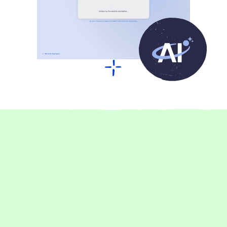
Über 17.000 begeisterte Kund:innen
Das sagen unsere Kunden über
Raidboxes Hosting
1-5 Mitarbeiter:innen
Management
Performance
Setup
Support
Go Live jetzt 75 % schneller dank Raidboxes
Rankingwerk profitiert dank Raidboxes von praktischen