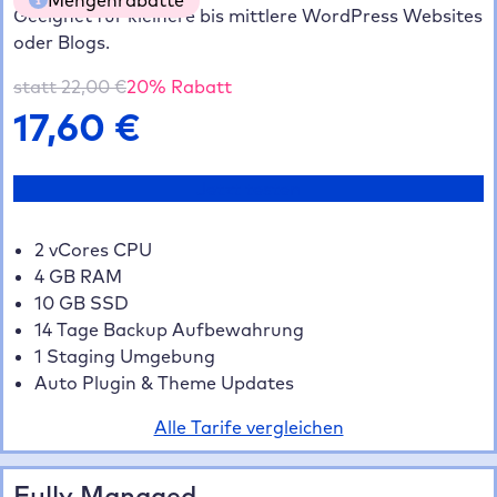
Geeignet für kleinere bis mittlere WordPress Websites
oder Blogs.
5 Websites
20% gespart
70,40 €
10 Websites
35% gespart
114,40 €
statt
22,00
€
20
% Rabatt
20+ Websites
40% gespart
211,20 €
17,60
€
Jetzt testen
2 vCores CPU
4 GB RAM
10 GB SSD
14 Tage Backup Aufbewahrung
1 Staging Umgebung
Auto Plugin & Theme Updates
Alle Tarife vergleichen
Fully Managed