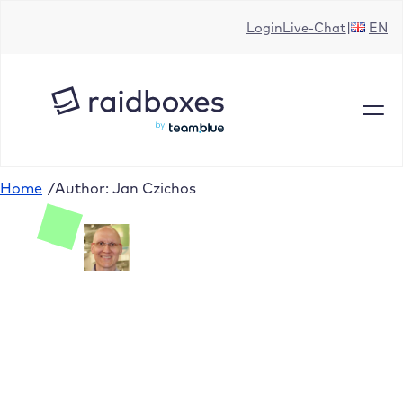
Login
Live-Chat
EN
Home
/
Author: Jan Czichos