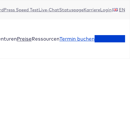
dPress Speed Test
Live-Chat
Statuspage
Karriere
Login
EN
enturen
Preise
Ressourcen
Termin buchen
Jetzt testen