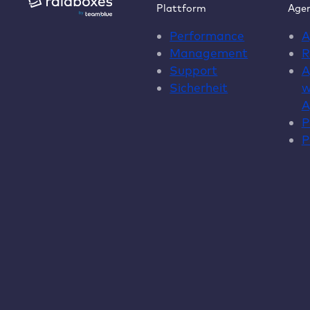
im
Plattform
Age
B2B
Performance
A
Webdesign
Management
R
Support
A
Sicherheit
w
A
P
P