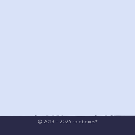
Wartungsvertrag
Template
Hilfe
Social Media
Live Chat
Instagram
Helpcenter
LinkedIn
Systemstatus
YouTube
Vertrag kündigen
kununu
Vertrag widerrufen
Whistleblower Formular
Vulnerability Disclosure
Program
Cookie Einstellungen
© 2013 – 2026 raidboxes®