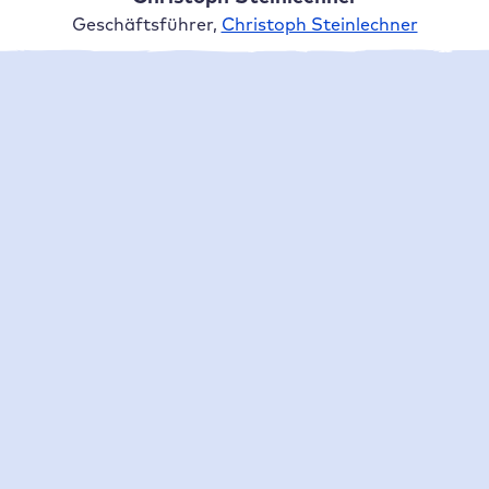
Geschäftsführer,
Christoph Steinlechner
2x
schnellere Einrichtung von WordPress
Installationen
ca. 0 %