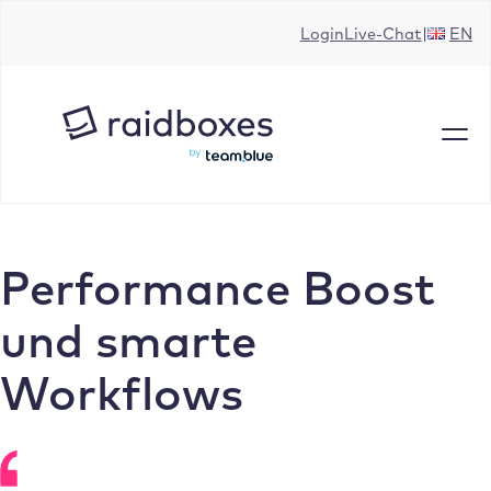
Zum
Login
Live-Chat
EN
Inhalt
springen
Performance Boost
und smarte
Workflows