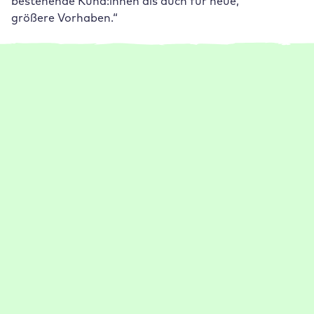
bestehende Kund:innen als auch für neue,
größere Vorhaben.“
Weiterlesen
Weitere Case Studies
1-5 Mitarbeiter:innen
Management
Performance
Setup
Support
Go Live jetzt 75 % schneller dank Raidboxes
Rankingwerk profitiert dank Raidboxes von praktischen
Features (z. B. Auto Backups) und einem schnellen
Support.
:
Weiterlesen
Case
1-5 Mitarbeiter:innen
Management
Performance
Setup
Study
Support
Rankingwerk