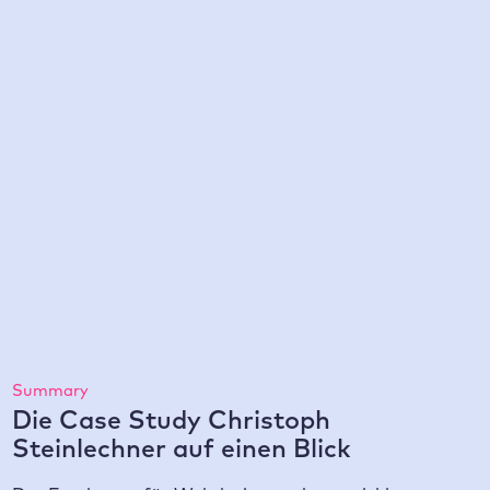
lokale Entwicklung aufgrund der Box Struktur
inkl. Staging
ca. 100 %
einfachere Fehlersuche durch das Klonen und
Debuggen von Boxen
Summary
Die Case Study Christoph
Steinlechner auf einen Blick