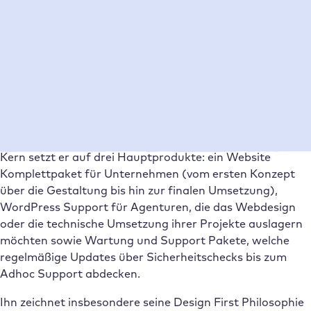
Lösung und Verbesserungen durch Raidboxes
Der gemeinsame Ausblick
Der Freelancer
Über Christoph Steinlechner
Als erfahrener Webdesigner bietet Christoph
Steinlechner passende Lösungen im Bereich Webdesign
und Webentwicklung, die sich perfekt an die individuellen
Bedürfnisse und Ziele seiner Kund:innen anpassen. Im
Kern setzt er auf drei Hauptprodukte: ein Website
Komplettpaket für Unternehmen (vom ersten Konzept
über die Gestaltung bis hin zur finalen Umsetzung),
WordPress Support für Agenturen, die das Webdesign
oder die technische Umsetzung ihrer Projekte auslagern
möchten sowie Wartung und Support Pakete, welche
regelmäßige Updates über Sicherheitschecks bis zum
Adhoc Support abdecken.
Ihn zeichnet insbesondere seine Design First Philosophie