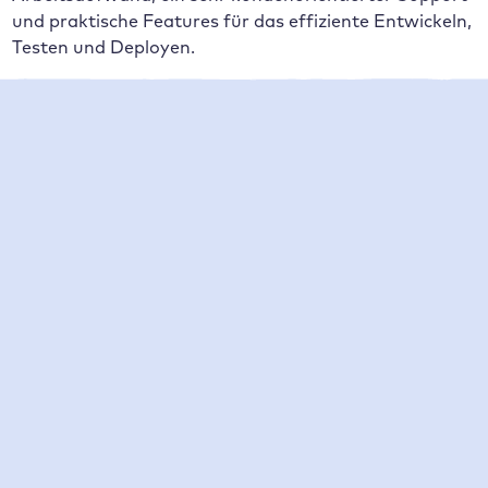
und praktische Features für das effiziente Entwickeln,
Testen und Deployen.
Inhaltsverzeichnis
Über digimaco
digimaco’s Challenges vor der Zusammenarbeit
Die Entscheidungsphase
Die Migration zu Raidboxes
Lösung und Verbesserungen durch Raidboxes
Der gemeinsame Ausblick
Das Unternehmen
Über digimaco
Die Online-Marketing-Agentur digimaco entwickelt
maßgeschneiderte Lösungen in Bereichen wie
Webentwicklung (Websites und Shops), SEO, SEA sowie
strategische Marketingberatung. Autohäuser und KFZ-