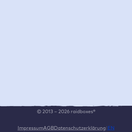
Template
Hilfe
Social Media
Live Chat
Instagram
Helpcenter
LinkedIn
Systemstatus
YouTube
Vertrag kündigen
kununu
Vertrag widerrufen
Whistleblower Formular
Vulnerability Disclosure
Program
Cookie Einstellungen
© 2013 – 2026 raidboxes®
Impressum
AGB
Datenschutzerklärung
EN