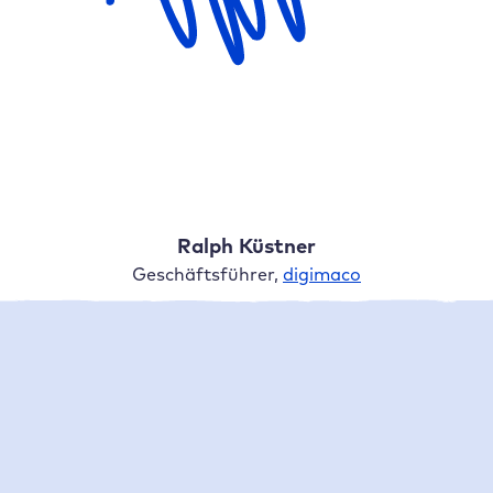
Ralph Küstner
Geschäftsführer,
d
i
gimaco
50 %