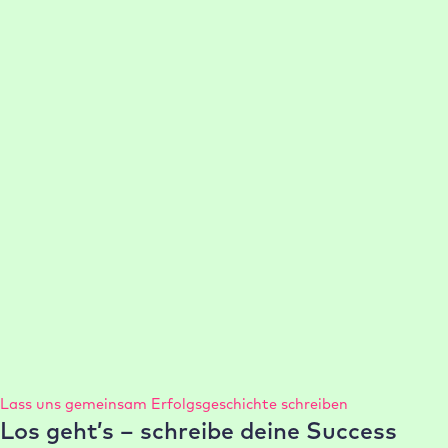
Das Team um Dr. Stefan Machalik profitiert heute von
einer optimalen WordPress Performance und minimalem
Website Support Aufwand.
:
Weiterlesen
Case
21-50 Mitarbeiter:innen
Management
Performance
Setup
Study
Support
Dr.
Machalik
75% schnellere Einrichtung je WordPress Projekt
conlabz richtet durch WordPress Hosting, Staging
Umgebungen und Templates Projekte 75 % schneller ein
und liefert leistungsstarke Websites.
:
Weiterlesen
Case
Study
Lass uns gemeinsam Erfolgsgeschichte schreiben
conlabz
Los geht’s – schreibe deine Success