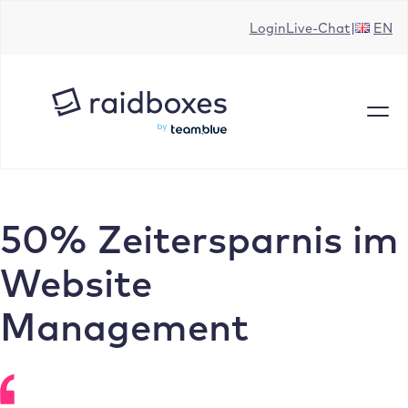
Zum
Login
Live-Chat
EN
Inhalt
springen
50% Zeitersparnis im
Website
Management