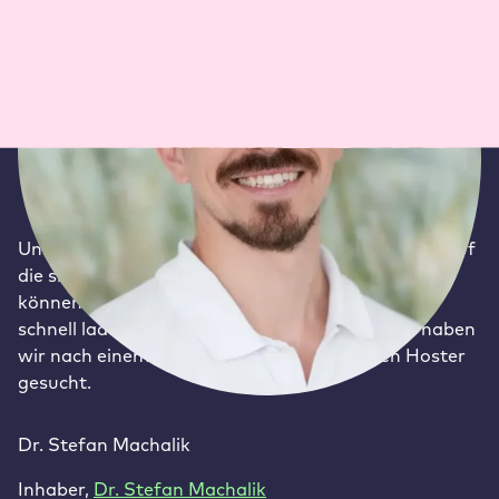
Unser Ziel war eine zuverlässige, stabile Website, auf
die sich unsere Patient:innen jederzeit verlassen
können. Besonders wichtig war uns, dass Seiten
schnell laden und immer erreichbar sind. Dazu haben
wir nach einem sicheren und professionellen Hoster
gesucht.
Dr. Stefan Machalik
Inhaber
,
Dr. Stefan Machalik