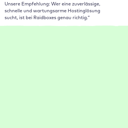
Unsere Empfehlung: Wer eine zuverlässige,
schnelle und wartungsarme Hostinglösung
sucht, ist bei Raidboxes genau richtig.“
Weiterlesen
Weitere Case Studies
1-5 Mitarbeiter:innen
Management
Performance
Setup
Support
Go Live jetzt 75 % schneller dank Raidboxes
Rankingwerk profitiert dank Raidboxes von praktischen
Features (z. B. Auto Backups) und einem schnellen
Support.
:
Weiterlesen
Case
21-50 Mitarbeiter:innen
Management
Performance
Setup
Study
Support