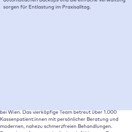
sorgen für Entlastung im Praxisalltag.
Inhaltsverzeichnis
Das Team von Dr. Stefan Machalik
Unsere Challenges vor der Zusammenarbeit
Die Entscheidungsphase
Die Migration zu Raidboxes
Lösung und Verbesserungen durch Raidboxes
Das Unternehmen
Das Team von Dr. Stefan Machalik
Die Ordination Dr. Stefan Machalik ist eine
Kassenordination für Zahnmedizin mit Sitz in Gerasdorf
bei Wien. Das vierköpfige Team betreut über 1.000
Kassenpatient:innen mit persönlicher Beratung und
modernen, nahezu schmerzfreien Behandlungen.