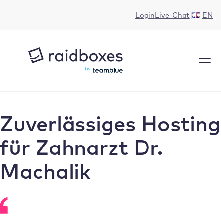
Zum
Login
Live-Chat
EN
Inhalt
springen
Zuverlässiges Hosting
für Zahnarzt Dr.
Machalik