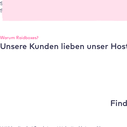
Support sorgen für ein sicheres Gefühl. So ist dein
Shop immer erreichbar.
Warum
Raidboxes
?
Unsere Kunden lieben unser Hos
Find