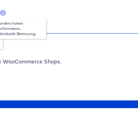
e
onders hohen 
rformance, 
dividuelle Betreuung.
ere WooCommerce Shops.
Jetzt testen