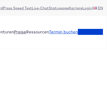
dPress Speed Test
Live-Chat
Statuspage
Karriere
Login
EN
enturen
Preise
Ressourcen
Termin buchen
Jetzt testen