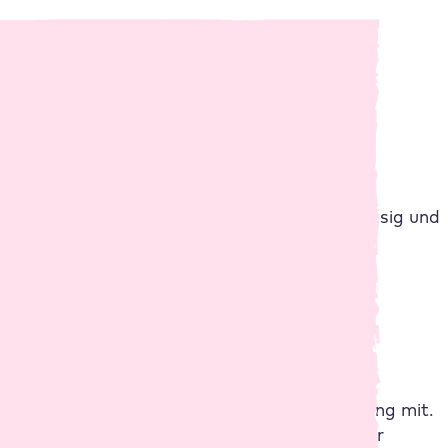
. So läuft deine E-Commerce Website zuverlässig und
Flexible Skalierbarkeit
Wenn dein Shop wächst, wächst unser Hosting mit.
Unsere Tarife sind flexibel skalierbar – hole dir