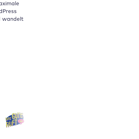
aximale
rdPress
d wandelt