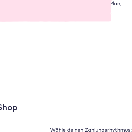
einfach ein Upgrade auf den nächsthöheren Plan,
sobald du mehr Ressourcen benötigst.
 Shop
Wähle deinen Zahlungsrhythmus: