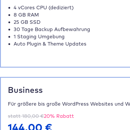
4 vCores CPU (dediziert)
8 GB RAM
25 GB SSD
30 Tage Backup Aufbewahrung
1 Staging Umgebung
Auto Plugin & Theme Updates
Business
Für größere bis große WordPress Websites und
statt
180,00
€
20
% Rabatt
144,00
€