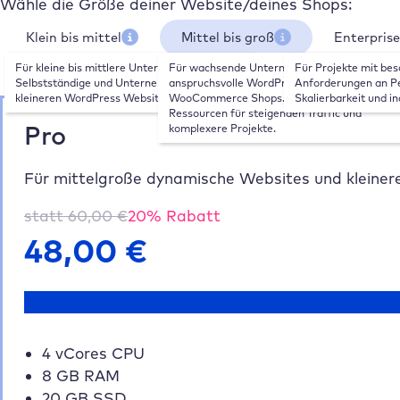
Wähle die Größe deiner Website/deines Shops:
Klein bis mittel
Mittel bis groß
Enterpris
Für kleine bis mittlere Unternehmen, 
Für wachsende Unternehmen, 
Für Projekte mit bes
Selbstständige und Unternehmen mit 
anspruchsvolle WordPress Websites und 
Anforderungen an Pe
kleineren WordPress Websites.
WooCommerce Shops. Mehr Leistung und 
Skalierbarkeit und in
Ressourcen für steigenden Traffic und 
Pro
komplexere Projekte.
Für mittelgroße dynamische Websites und klein
statt
60,00
€
20
% Rabatt
48,00
€
4 vCores CPU
8 GB RAM
20 GB SSD