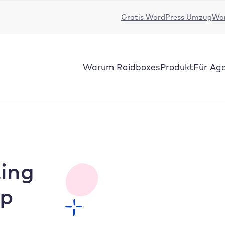
Gratis WordPress Umzug
Wor
Warum Raidboxes
Produkt
Für Ag
ing
op