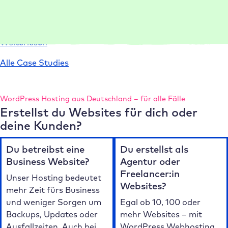
Umgebungen und Templates Projekte 75 % schneller ein
und liefert leistungsstarke Websites.
:
Weiterlesen
Case
Alle Case Studies
Study
conlabz
WordPress Hosting aus Deutschland – für alle Fälle
Erstellst du Websites für dich oder
deine Kunden?
Du betreibst eine
Du erstellst als
Business Website?
Agentur oder
Freelancer:in
Unser Hosting bedeutet
Websites?
mehr Zeit fürs Business
und weniger Sorgen um
Egal ob 10, 100 oder
Backups, Updates oder
mehr Websites – mit
Ausfallzeiten. Auch bei
WordPress Webhosting