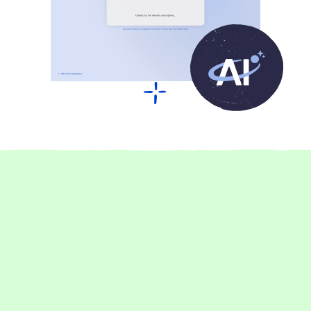
Über 17.000 begeisterte Kund:innen
Das sagen unsere Kunden über
Raidboxes Hosting
1-5 Mitarbeiter:innen
Management
Performance
Setup
Support
Go Live jetzt 75 % schneller dank Raidboxes
Rankingwerk profitiert dank Raidboxes von praktischen