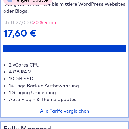
Geeignet für kleinere bis mittlere WordPress Websites
oder Blogs.
5 Websites
20% gespart
70,40 €
10 Websites
35% gespart
114,40 €
statt
22,00
€
20
% Rabatt
20+ Websites
40% gespart
211,20 €
17,60
€
Jetzt testen
2 vCores CPU
4 GB RAM
10 GB SSD
14 Tage Backup Aufbewahrung
1 Staging Umgebung
Auto Plugin & Theme Updates
Alle Tarife vergleichen
Fully Managed