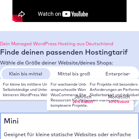
Dein Managed WordPress Hosting aus Deutschland
Finde deinen passenden Hostingtarif
Wähle die Größe deiner Website/deines Shops:
Klein bis mittel
Mittel bis groß
Enterprise
Für kleine bis mittlere Unternehmen, 
Für wachsende Unternehmen, 
Für Projekte mit besonders 
Wähle deinen Zahlungsrhythmus:
Selbstständige und Unternehmen mit 
anspruchsvolle WordPress Websites und 
Anforderungen an Performa
kleineren WordPress Websites.
WooCommerce Shops. Mehr Leistung und 
Skalierbarkeit und individue
Jährlich
Monatlich
Ressourcen für steigenden Traffic und 
28% Rabatt
20% Rabatt
komplexere Projekte.
Mini
Geeignet für kleine statische Websites oder einfache