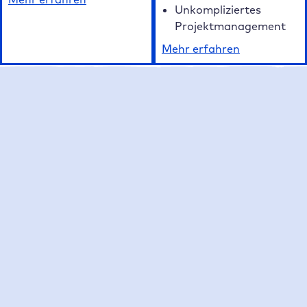
Unkompliziertes
Projektmanagement
Mehr erfahren
Unsere FAQ auf einen Blick
Häufig gestellte Fragen zum Raidboxes
WordPress Hosting
Was macht Raidboxes als WordPress Hosting
Anbieter besonders?
Welche Hosting Tarife bietet Raidboxes an?