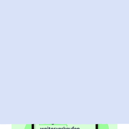
2. Juli 2026
Jetzt Microsoft 365 Lizenzen bei Raidboxes
kaufen
Du kannst nun auch deine Microsoft 365 Lizenzen
über Raidboxes beziehen und so deine Microsoft 365 und
WordPress Hosting Abrechnung bei einem vertrauten
Partner bündeln.
Mehr zu Microsoft 365