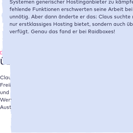
Systemen generischer Hostinganbieter zu kämpf
fehlende Funktionen erschwerten seine Arbeit be
unnötig. Aber dann änderte er das: Claus suchte
nur erstklassiges Hosting bietet, sondern auch 
verfügt. Genau das fand er bei
Raidboxes
!
Das Unternehmen
Über netzwerk.design
Claus von netzwerk.design ist dein Ansprechpartner
Freiberuflern entwickelt er passgenaue Weblösungen
und freie Berufe. Ob Website oder Webshop, Claus so
Werte widerspiegelt. Dabei bietet er dir das Gesamtp
Austausch entstehen Websites, die sowohl technisch 