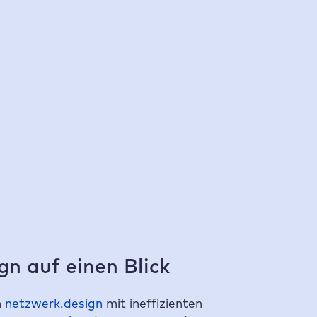
100 %
schneller im Vergleich zu früheren
Hostern
In
n auf einen Blick
n
netzwerk.design
mit ineffizienten