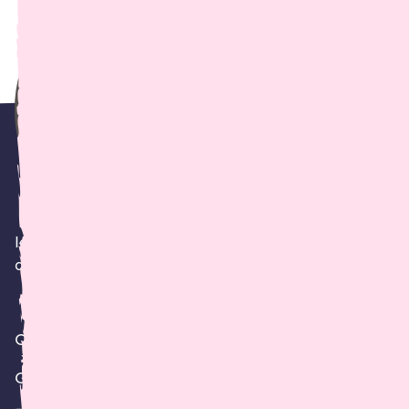
Ich wünschte mir einen professionellen Hoster, der
als Webentwickler in meiner täglichen Arbeit habe.
Claus Pescha
Geschäftsführer
,
netzwerk.design