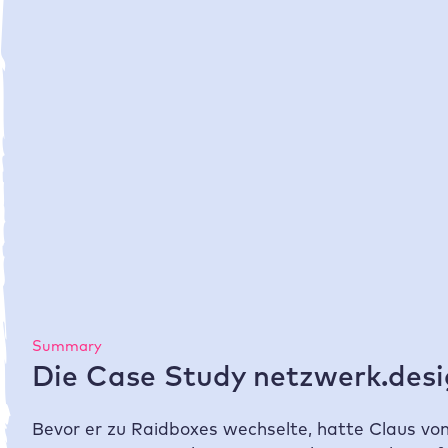
50 %
Zeitersparnis für Einrichtung, Verwaltung
und Administration der Websites
Summary
Die Case Study netzwerk.desig
Bevor er zu
Raidboxes
wechselte, hatte Claus vo