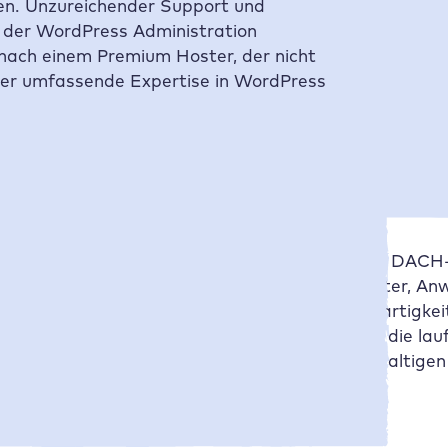
en. Unzureichender Support und
i der WordPress Administration
 nach einem Premium Hoster, der nicht
über umfassende Expertise in WordPress
, wenn es um professionelle Webauftritte in der DAC
 für mittelständische Unternehmen, Veranstalter, An
rgt dafür, dass dein Webauftritt deine Einzigartigke
aket – von der technischen Entwicklung über die lauf
als auch ästhetisch begeistern und zum nachhaltigen 