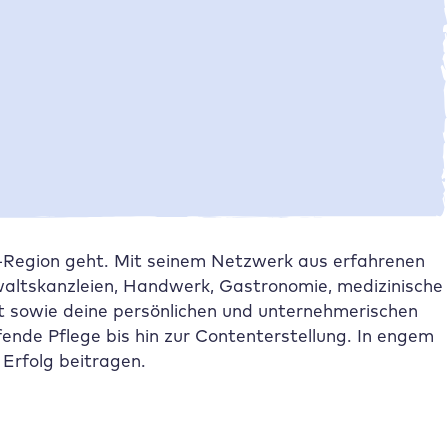
Die Migration zu
Raidboxes
Lösung und Verbesserungen durch
Raidboxes
Der gemeinsame Ausblick
Weitere Case Studies
H-Region geht. Mit seinem Netzwerk aus erfahrenen
waltskanzleien, Handwerk, Gastronomie, medizinische
it sowie deine persönlichen und unternehmerischen
ende Pflege bis hin zur Contenterstellung. In engem
Erfolg beitragen.