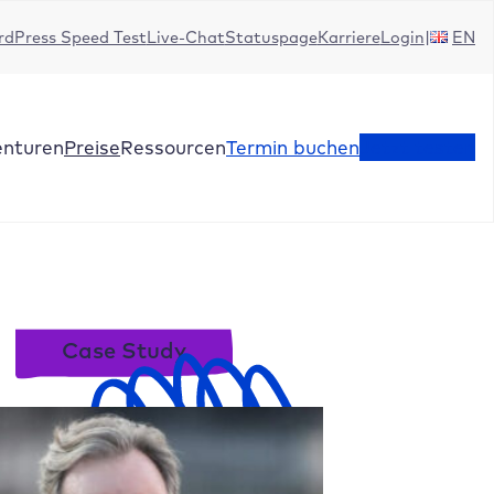
dPress Speed Test
Live-Chat
Statuspage
Karriere
Login
EN
enturen
Preise
Ressourcen
Termin buchen
Jetzt testen
Case Study