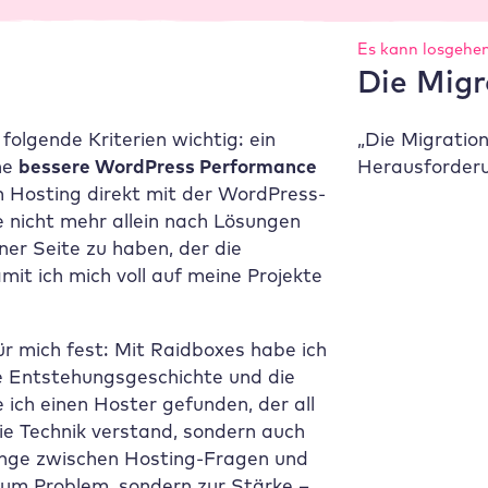
Es kann losgehe
Die Migr
olgende Kriterien wichtig: ein
„Die Migratio
ine
bessere WordPress Performance
Herausforderu
 Hosting direkt mit der WordPress-
e nicht mehr allein nach Lösungen
er Seite zu haben, der die
it ich mich voll auf meine Projekte
ür mich fest: Mit
Raidboxes
habe ich
ie Entstehungsgeschichte und die
 ich einen Hoster gefunden, der all
ie Technik verstand, sondern auch
gänge zwischen Hosting-Fragen und
um Problem, sondern zur Stärke –