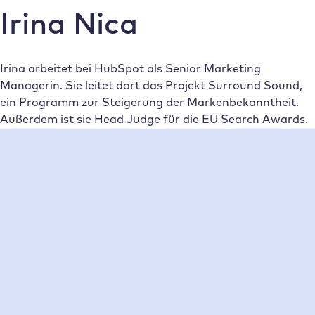
Irina Nica
Irina arbeitet bei HubSpot als Senior Marketing
Managerin. Sie leitet dort das Projekt Surround Sound,
ein Programm zur Steigerung der Markenbekanntheit.
Außerdem ist sie Head Judge für die EU Search Awards.
Neueste Beiträge
•
Irina Nica
01/10/2021
Leadgenerierung: Die 7 besten
Strategien für mehr Umsatz
Es gibt viele Möglichkeiten, qualitativ hochwertige Leads
zu gewinnen. Aber welche Methoden zur