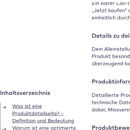
Ein klarer Call
„Jetzt kaufen“ 
einheitlich dur
Details zu de
Dein Alleinstel
Produkt besonde
überzeugend ko
Produktinfor
Detaillierte Pr
technische Date
dabei, Missvers
Produktbewer