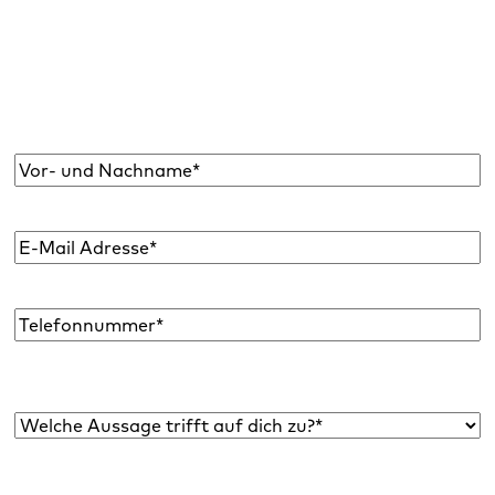
Abonniere den Raidboxes Newsletter!
Wir liefern dir einmal monatlich topaktuelle
WordPress Insights, Business Tipps & mehr.
Name
*
E-
Mail
Adresse
*
Telefon
Welche Aussage trifft auf dich zu?*
*