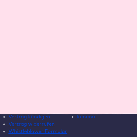
Ressourcen
Unternehmen
Blog
Warum Raidboxes?
Newsletter
Über uns
Webinare
Karriere
EAA Paket
Kontakt
ROI-Rechner
Wartungsvertrag
Template
Hilfe
Social Media
Live Chat
Instagram
Helpcenter
LinkedIn
Systemstatus
YouTube
Vertrag kündigen
kununu
Vertrag widerrufen
Whistleblower Formular