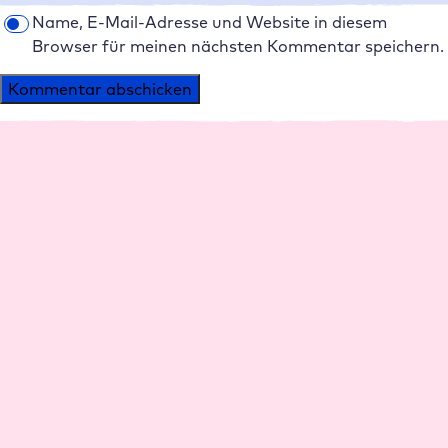
Name, E-Mail-Adresse und Website in diesem
Browser für meinen nächsten Kommentar speichern.
Alternative:
Plattform
Agenturen
Performance
Agentur Hosting
Management
Reseller Rabatte
Support
Agenturen werben
Sicherheit
Agenturen
Partner werden
Partner AGB