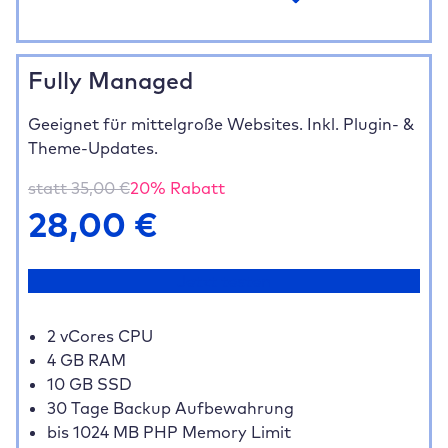
Fully Managed
Geeignet für mittelgroße Websites. Inkl. Plugin- &
Theme-Updates.
statt
35,00
€
20
% Rabatt
28,00
€
Jetzt testen
2 vCores CPU
4 GB RAM
10 GB SSD
30 Tage Backup Aufbewahrung
bis 1024 MB PHP Memory Limit