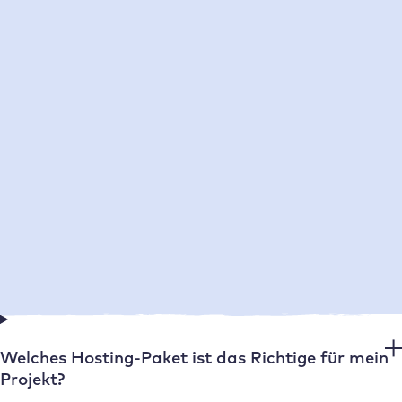
Wie funktioniert der Umzug meiner bestehenden
Website zu Raidboxes?
Wo stehen die Server von Raidboxes und ist das
Hosting DSGVO-konform?
Ist das WordPress Hosting von Raidboxes auch
für WooCommerce Onlineshops geeignet?
Welches Hosting-Paket ist das Richtige für mein
Projekt?