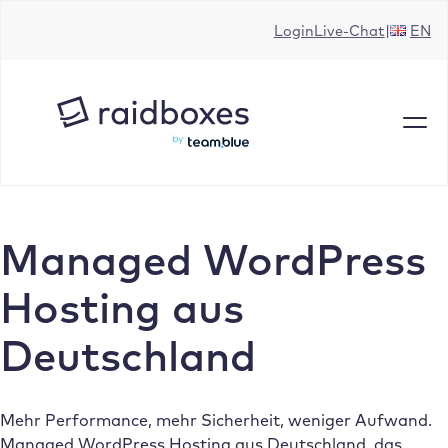
Zum
Login
Live-Chat
EN
Inhalt
springen
Managed WordPress
Hosting aus
Deutschland
Mehr Performance, mehr Sicherheit, weniger Aufwand.
Managed WordPress Hosting aus Deutschland, das