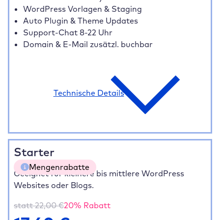
WordPress Vorlagen & Staging
Auto Plugin & Theme Updates
Support-Chat 8-22 Uhr
Domain & E-Mail zusätzl. buchbar
Technische Details
Starter
Mengenrabatte
Geeignet für kleinere bis mittlere WordPress
Websites oder Blogs.
5 Websites
20% gespart
70,40 €
10 Websites
35% gespart
114,40 €
statt
22,00
€
20
% Rabatt
20+ Websites
40% gespart
211,20 €