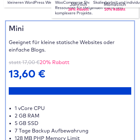
kleineren WordPress Websites.
WooCommerce Shops. Mehr Leistung und 
Skalierbarkeit und individ
Jährlich
Monatlich
Ressourcen für steigenden Traffic und 
28% Rabatt
20% Rabatt
komplexere Projekte.
Mini
Geeignet für kleine statische Websites oder
einfache Blogs.
statt
17,00
€
20
% Rabatt
13,60
€
Jetzt testen
1 vCore CPU
2 GB RAM
5 GB SSD
7 Tage Backup Aufbewahrung
128 MB PHP Memory Limit