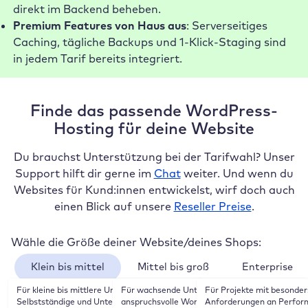
direkt im Backend beheben.
Premium Features von Haus aus
: Serverseitiges
Caching, tägliche Backups und 1-Klick-Staging sind
in jedem Tarif bereits integriert.
Finde das passende WordPress-
Hosting für deine Website
Du brauchst Unterstützung bei der Tarifwahl? Unser
Support hilft dir gerne im
Chat
weiter. Und wenn du
Websites für Kund:innen entwickelst, wirf doch auch
einen Blick auf unsere
Reseller Preise
.
Wähle die Größe deiner Website/deines Shops:
Klein bis mittel
Mittel bis groß
Enterprise
Für kleine bis mittlere Unternehmen, 
Für wachsende Unternehmen, 
Für Projekte mit besonder
Wähle deinen Zahlungsrhythmus:
Selbstständige und Unternehmen mit 
anspruchsvolle WordPress Websites und 
Anforderungen an Perform