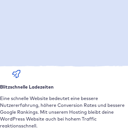
tägliche Backups und eine optimierte Infrastruktur
halten deine Website sicher und aktuell.
Support von echten WordPress Profis
Kein Callcenter, keine KI Bots. Nur echte Profis mit echter
WordPress Expertise. Unser Support Team ist 365 Tage
im Jahr für dich da und hilft dir in unter 5 Minuten weiter.
Blitzschnelle Ladezeiten
Eine schnelle Website bedeutet eine bessere
Nutzererfahrung, höhere Conversion Rates und bessere
Google Rankings. Mit unserem Hosting bleibt deine
WordPress Website auch bei hohem Traffic
reaktionsschnell.