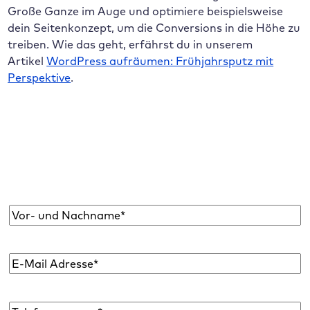
Große Ganze im Auge und optimiere beispielsweise
dein Seitenkonzept, um die Conversions in die Höhe zu
treiben. Wie das geht, erfährst du in unserem
Artikel
WordPress aufräumen: Frühjahrsputz mit
Perspektive
.
Abonniere den Raidboxes Newsletter!
Wir liefern dir einmal monatlich topaktuelle
WordPress Insights, Business Tipps & mehr.
Name
*
E-
Mail
Adresse
*
Telefon