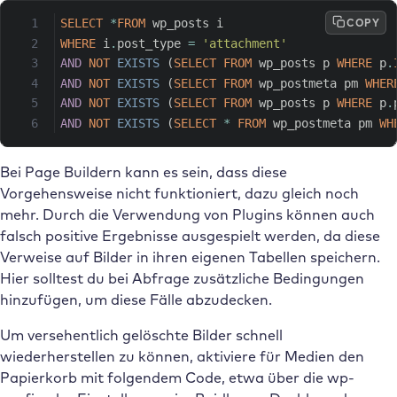
COPY
SELECT
*
FROM
 wp_posts i
WHERE
 i
.
post_type 
=
'attachment'
AND
NOT
EXISTS
(
SELECT
FROM
 wp_posts p 
WHERE
 p
.
AND
NOT
EXISTS
(
SELECT
FROM
 wp_postmeta pm 
WHER
AND
NOT
EXISTS
(
SELECT
FROM
 wp_posts p 
WHERE
 p
.
AND
NOT
EXISTS
(
SELECT
*
FROM
 wp_postmeta pm 
WH
Bei Page Buildern kann es sein, dass diese
Vorgehensweise nicht funktioniert, dazu gleich noch
mehr. Durch die Verwendung von Plugins können auch
falsch positive Ergebnisse ausgespielt werden, da diese
Verweise auf Bilder in ihren eigenen Tabellen speichern.
Hier solltest du bei Abfrage zusätzliche Bedingungen
hinzufügen, um diese Fälle abzudecken.
Um versehentlich gelöschte Bilder schnell
wiederherstellen zu können, aktiviere für Medien den
Papierkorb mit folgendem Code, etwa über die wp-