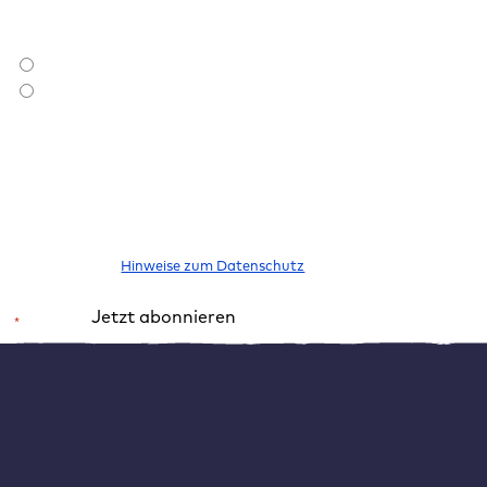
Bist du bereits Raidboxes Kund:in?
*
Ich bin Raidboxes Kund:in
Ich bin noch keine Raidboxes Kund:in
Ich möchte den Newsletter abonnieren, um über neue Blogbeiträge,
E-Books, Features und News rund um WordPress informiert zu
werden. Meine Einwilligung kann ich jederzeit widerrufen. Bitte
beachte unsere
Hinweise zum Datenschutz
.
Jetzt abonnieren
*
Pflichtfeld
Alternative:
Optionale Kosten
Was kostet ein professionelles WordPress Theme?