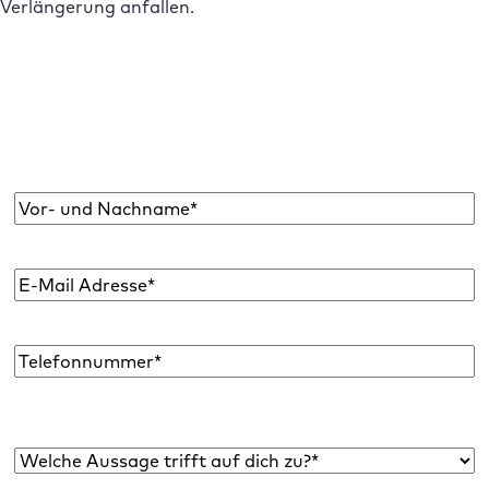
Verlängerung anfallen.
Abonniere den Raidboxes Newsletter!
Wir liefern dir einmal monatlich topaktuelle
WordPress Insights, Business Tipps & mehr.
Name
*
E-
Mail
Adresse
*
Telefon
Welche Aussage trifft auf dich zu?*
*