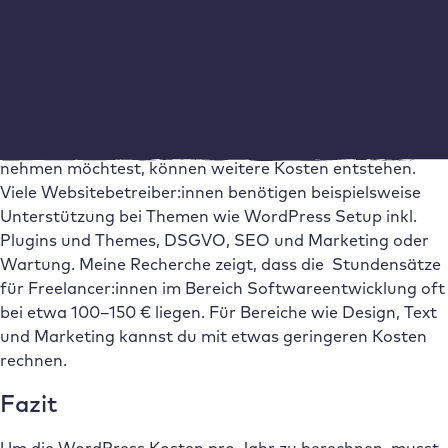
Angeboten können entweder einmalige Kosten oder
laufende Abonnementgebühren anfallen.
Welche Preise haben externe Dienstleister (z. B.
Entwicklung, Design, Text, Marketing)?
Je nachdem, welche zusätzlichen Services du in Anspruch
nehmen möchtest, können weitere Kosten entstehen.
Viele Websitebetreiber:innen benötigen beispielsweise
Unterstützung bei Themen wie WordPress Setup inkl.
Plugins und Themes, DSGVO, SEO und Marketing oder
Wartung. Meine Recherche zeigt, dass die Stundensätze
für Freelancer:innen im Bereich Softwareentwicklung oft
bei etwa 100–150 € liegen. Für Bereiche wie Design, Text
und Marketing kannst du mit etwas geringeren Kosten
rechnen.
Fazit