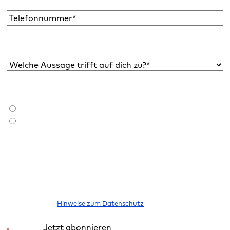
Adresse
*
Telefon
Welche Aussage trifft auf dich zu?*
*
Bist du bereits Raidboxes Kund:in?
*
Ich bin Raidboxes Kund:in
Ich bin noch keine Raidboxes Kund:in
Ich möchte den Newsletter abonnieren, um über neue Blogbeiträge,
E-Books, Features und News rund um WordPress informiert zu
werden. Meine Einwilligung kann ich jederzeit widerrufen. Bitte
beachte unsere
Hinweise zum Datenschutz
.
Jetzt abonnieren