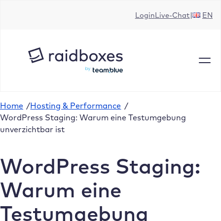
Zum
Login
Live-Chat
EN
Inhalt
springen
Home
/
Hosting & Performance
/
WordPress Staging: Warum eine Testumgebung
unverzichtbar ist
WordPress Staging:
Warum eine
Testumgebung