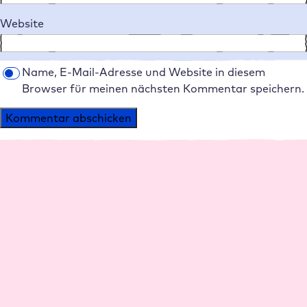
Website
Name, E-Mail-Adresse und Website in diesem
Browser für meinen nächsten Kommentar speichern.
Alternative:
Plattform
Agenturen
Performance
Agentur Hosting
Management
Reseller Rabatte
Support
Agenturen werben
Sicherheit
Agenturen