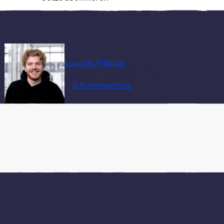
*
Pflichtfeld
Alternative:
Laurids Pillokat
aktualisiert am 27.03.26
0 Kommentare
Inhaltsverzeichnis
Was ist eine WordPress Staging Site?
5 Gründe, warum eine WordPress Testumgebung
unverzichtbar ist
WordPress Testumgebung erstellen: So geht’s
4 häufige Fehler beim WordPress Staging
WordPress Staging mit Raidboxes: Testumgebung
mit nur einem Klick