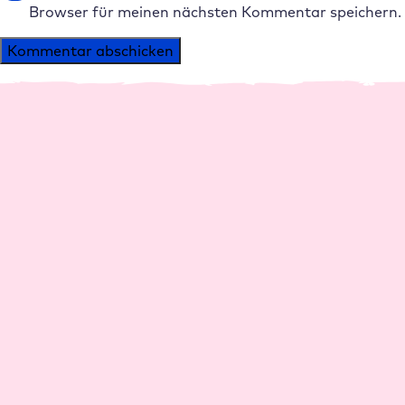
Browser für meinen nächsten Kommentar speichern.
Alternative:
Plattform
Agenturen
Performance
Agentur Hosting
Management
Reseller Rabatte
Support
Agenturen werben
Sicherheit
Agenturen
Partner werden
Partner AGB
Ressourcen
Unternehmen