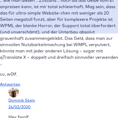
.. wie man diesen .. Zustand .. noch als das Gelbe vom Ei
anpreisen kann, ist mir total schleierhaft. Mag sein, dass
das für ultra-simple Website-chen mit weniger als 20
Seiten megatoll funzt, aber für komplexere Projekte ist
WPML der blanke Horror, der Support total überfordert
(und unverschämt), und der Unterbau absolut
grauenhaft zusammengeklebt. Das Geld, dass man zur
sinnvollen Nutzbarkeitmachung bei WMPL verpulvert,
könnte man mit jeder anderen Lösung – sogar mit
qTranslate X – doppelt und dreifach sinnvoller verwenden
..
cu, w0lf.
Antworten
Dominik Stein
24/02/2020
Hey fwolf,