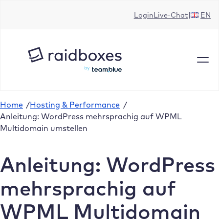
Zum
Login
Live-Chat
EN
Inhalt
springen
Home
/
Hosting & Performance
/
Anleitung: WordPress mehrsprachig auf WPML
Multidomain umstellen
Anleitung: WordPress
mehrsprachig auf
WPML Multidomain