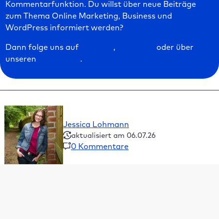
Kommentarfunktion. Du willst über neue Beiträge
zum Thema Online Marketing, Business und
WordPress informiert werden?
Dann folge uns auf
LinkedIn
,
Facebook
oder über
unseren
Newsletter
.
Jessica Lohmann
aktualisiert am 06.07.26
0 Kommentare
Inhaltsverzeichnis
Warum Spenden nicht ausreicht
Welcher Geschäftsinhaber bist du?