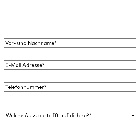
Abonniere den Raidboxes Newsletter!
Wir liefern dir einmal monatlich topaktuelle
WordPress Insights, Business Tipps & mehr.
Name
*
E-
Mail
Adresse
*
Telefon
Welche Aussage trifft auf dich zu?*
*
Bist du bereits Raidboxes Kund:in?
*