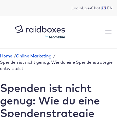
Zum
Login
Live-Chat
EN
Inhalt
springen
Home
/
Online Marketing
/
Spenden ist nicht genug: Wie du eine Spendenstrategie
entwickelst
Spenden ist nicht
genug: Wie du eine
Spendenstrategie