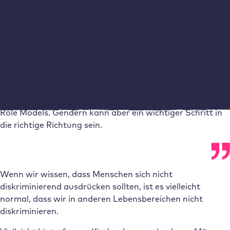
zutrauten, einen MINT-Beruf – das heißt im Bereich
Mathematik, Informatik, Naturwissenschaft und Technik
– auszuüben.
Auch wenn gendergerechte Sprache wichtig ist, löst sie
nicht das Problem von weiblichen und diversen
Vorbildern. Besonders in MINT-Berufen fehlt es häufig an
Role Models. Gendern kann aber ein wichtiger Schritt in
die richtige Richtung sein.
Wenn wir wissen, dass Menschen sich nicht
diskriminierend ausdrücken sollten, ist es vielleicht
normal, dass wir in anderen Lebensbereichen nicht
diskriminieren.