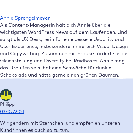
und Copywriting. Zusammen mit Frauke fördert sie die
Gleichstellung und Diversity bei Raidboxes. Annie mag
das Draußen sein, hat eine Schwäche für dunkle
Schokolade und hätte gerne einen grünen Daumen.
Philipp
03/02/2021
Wir gendern mit Sternchen, und empfehlen unseren
Kund*innen es auch so zu tun.
Den Doppelpunkt finde ich aber auch gut, Krautreporter
hatte hierzu auch einen super Artikel.
Die von euch angesprochene Möglichkeit 2
“Beidnennung” ist keine Möglichkeit, da sie binär ist und
von einer Welt ausgeht, in der es nur Frauen und Männer
gibt – Trans und Inter wird hierbei z.B. komplett