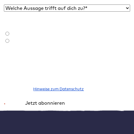
Welche Aussage trifft auf dich zu?*
*
Bist du bereits Raidboxes Kund:in?
*
Ich bin Raidboxes Kund:in
Ich bin noch keine Raidboxes Kund:in
Ich möchte den Newsletter abonnieren, um über neue Blogbeiträge,
E-Books, Features und News rund um WordPress informiert zu
werden. Meine Einwilligung kann ich jederzeit widerrufen. Bitte
beachte unsere
Hinweise zum Datenschutz
.
Jetzt abonnieren
*
Pflichtfeld
Alternative:
Wie Sprache Realität schafft