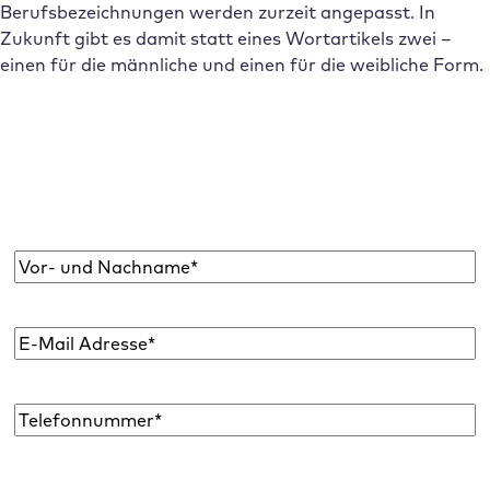
Berufsbezeichnungen werden zurzeit angepasst. In
Zukunft gibt es damit statt eines Wortartikels zwei –
einen für die männliche und einen für die weibliche Form.
Abonniere den Raidboxes Newsletter!
Wir liefern dir einmal monatlich topaktuelle
WordPress Insights, Business Tipps & mehr.
Name
*
E-
Mail
Adresse
*
Telefon