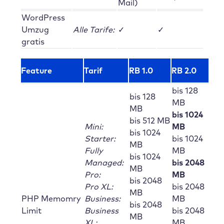
Mail)
WordPress
Umzug
Alle Tarife:
✓
✓
gratis
Feature
Tarif
RB 1.0
RB 2.0
bis 128
bis 128
MB
MB
bis 1024
bis 512 MB
Mini:
MB
bis 1024
Starter:
bis 1024
MB
Fully
MB
bis 1024
Managed:
bis 2048
MB
Pro:
MB
bis 2048
Pro XL:
bis 2048
MB
PHP Memomry
Business:
MB
bis 2048
Limit
Business
bis 2048
MB
XL:
MB