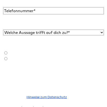
Adresse
*
Telefon
Welche Aussage trifft auf dich zu?*
*
Bist du bereits Raidboxes Kund:in?
*
Ich bin Raidboxes Kund:in
Ich bin noch keine Raidboxes Kund:in
Ich möchte den Newsletter abonnieren, um über neue Blogbeiträge,
E-Books, Features und News rund um WordPress informiert zu
werden. Meine Einwilligung kann ich jederzeit widerrufen. Bitte
beachte unsere
Hinweise zum Datenschutz
.