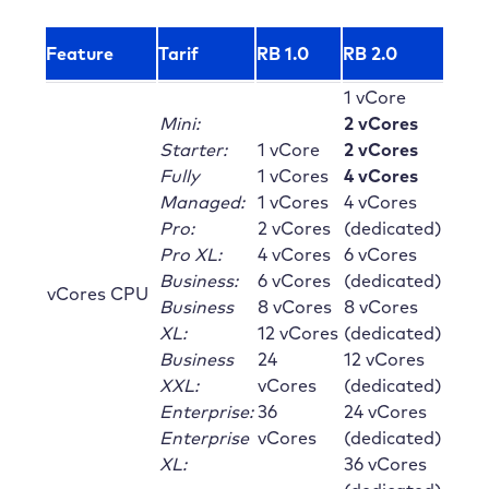
Feature
Tarif
RB 1.0
RB 2.0
1 vCore
Mini:
2 vCores
Starter:
1 vCore
2 vCores
Fully
1 vCores
4 vCores
Managed:
1 vCores
4 vCores
Pro:
2 vCores
(dedicated)
Pro XL:
4 vCores
6 vCores
Business:
6 vCores
(dedicated)
vCores CPU
Business
8 vCores
8 vCores
XL:
12 vCores
(dedicated)
Business
24
12 vCores
XXL:
vCores
(dedicated)
Enterprise:
36
24 vCores
Enterprise
vCores
(dedicated)
XL:
36 vCores