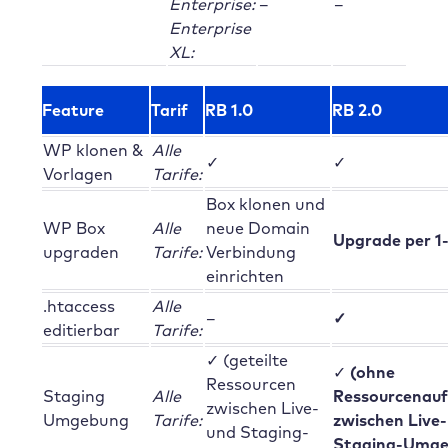
Enterprise:
–
–
Enterprise
XL:
Feature
Tarif
RB 1.0
RB 2.0
WP klonen &
Alle
✓
✓
Vorlagen
Tarife:
Box klonen und
WP Box
Alle
neue Domain
Upgrade per 1-
upgraden
Tarife:
Verbindung
einrichten
.htaccess
Alle
–
✓
editierbar
Tarife:
✓ (geteilte
✓
(ohne
Ressourcen
Staging
Alle
Ressourcenauf
zwischen Live-
Umgebung
Tarife:
zwischen Live-
und Staging-
Staging-Umge