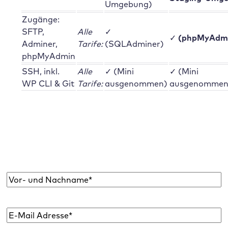
Umgebung)
Zugänge:
SFTP,
Alle
✓
✓
(phpMyAdm
Adminer,
Tarife:
(SQLAdminer)
phpMyAdmin
SSH, inkl.
Alle
✓ (Mini
✓ (Mini
WP CLI & Git
Tarife:
ausgenommen)
ausgenommen
Abonniere den Raidboxes Newsletter!
Wir liefern dir einmal monatlich topaktuelle
WordPress Insights, Business Tipps & mehr.
Name
*
E-
Mail