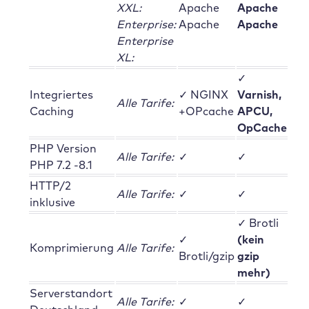
XXL:
Apache
Apache
Enterprise:
Apache
Apache
Enterprise
XL:
✓
Integriertes
✓ NGINX
Varnish,
Alle Tarife:
Caching
+OPcache
APCU,
OpCache
PHP Version
Alle Tarife:
✓
✓
PHP 7.2 -8.1
HTTP/2
Alle Tarife:
✓
✓
inklusive
✓ Brotli
✓
(kein
Komprimierung
Alle Tarife:
Brotli/gzip
gzip
mehr)
Serverstandort
Alle Tarife:
✓
✓