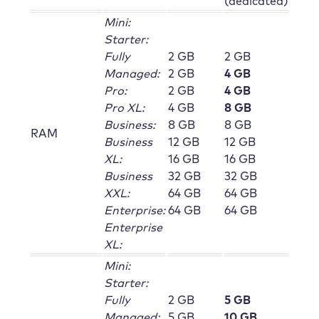
(dedicated)
Mini:
Starter:
Fully
2 GB
2 GB
Managed:
2 GB
4 GB
Pro:
2 GB
4 GB
Pro XL:
4 GB
8 GB
Business:
8 GB
8 GB
RAM
Business
12 GB
12 GB
XL:
16 GB
16 GB
Business
32 GB
32 GB
XXL:
64 GB
64 GB
Enterprise:
64 GB
64 GB
Enterprise
XL:
Mini:
Starter:
Fully
2 GB
5 GB
Managed:
5 GB
10 GB