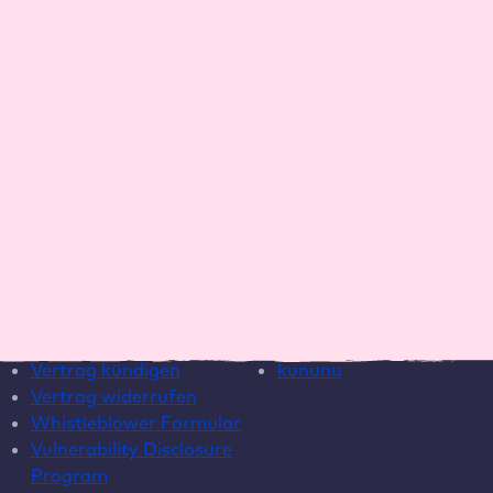
Blog
Warum Raidboxes?
Newsletter
Über uns
Webinare
Karriere
EAA Paket
Kontakt
ROI-Rechner
Wartungsvertrag
Template
Hilfe
Social Media
Live Chat
Instagram
Helpcenter
LinkedIn
Systemstatus
YouTube
Vertrag kündigen
kununu
Vertrag widerrufen
Whistleblower Formular
Vulnerability Disclosure
Program