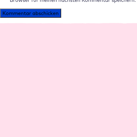
Browser für meinen nächsten Kommentar speichern.
Alternative:
Plattform
Agenturen
Performance
Agentur Hosting
Management
Reseller Rabatte
Support
Agenturen werben
Sicherheit
Agenturen
Partner werden
Partner AGB
Ressourcen
Unternehmen