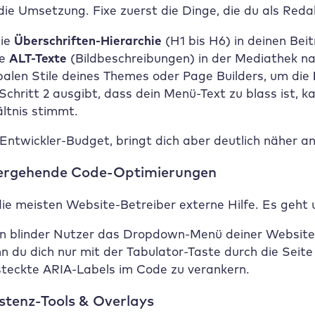
die Umsetzung. Fixe zuerst die Dinge, die du als Red
die
Überschriften-Hierarchie
(H1 bis H6) in deinen Beit
de
ALT-Texte
(Bildbeschreibungen) in der Mediathek na
balen Stile deines Themes oder Page Builders, um die
 Schritt 2 ausgibt, dass dein Menü-Text zu blass ist,
ltnis stimmt.
Entwickler-Budget, bringt dich aber deutlich näher ans
efergehende Code-Optimierungen
die meisten Website-Betreiber externe Hilfe. Es geht
ein blinder Nutzer das Dropdown-Menü deiner Website 
nn du dich nur mit der Tabulator-Taste durch die Sei
steckte ARIA-Labels im Code zu verankern.
istenz-Tools & Overlays