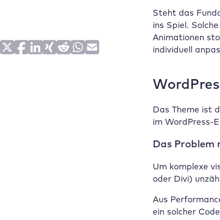
Steht das Funda
ins Spiel. Solch
Animationen stop
individuell anp
WordPres
Das Theme ist d
im WordPress-Edi
Das Problem m
Um komplexe vis
oder Divi) unzäh
Aus Performance
ein solcher Cod