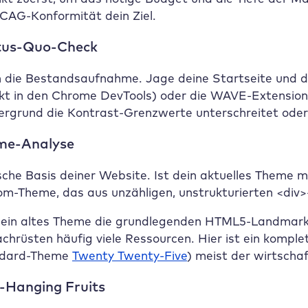
WCAG-Konformität dein Ziel.
atus-Quo-Check
n die Bestandsaufnahme. Jage deine Startseite und de
ekt in den Chrome DevTools) oder die WAVE-Extension.
ergrund die Kontrast-Grenzwerte unterschreitet oder
eme-Analyse
ische Basis deiner Website. Ist dein aktuelles Theme
om-Theme, das aus unzähligen, unstrukturierten <div
dein altes Theme die grundlegenden HTML5-Landmark-R
chrüsten häufig viele Ressourcen. Hier ist ein komp
ndard-Theme
Twenty Twenty-Five
) meist der wirtscha
w-Hanging Fruits