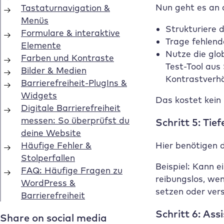
Nun geht es an 
Strukturiere 
Trage fehlen
Nutze die glo
Test-Tool aus
Kontrastverhä
Das kostet kein 
Schritt 5: Ti
Hier benötigen 
Beispiel: Kann 
reibungslos, we
setzen oder ver
Schritt 6: Ass