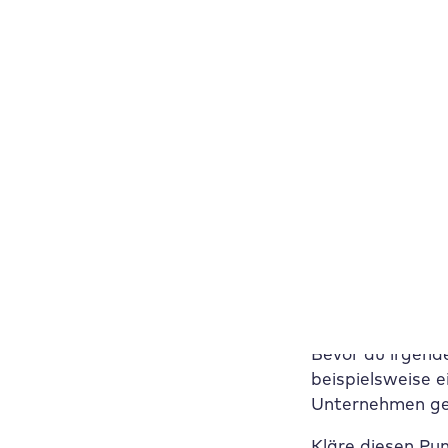
Damit dies reibu
Screenreader se
tatsächlichen I
(<main>) ist, ve
Fahrplan:
Wenn du eine be
gelingt dir der 
Schritt 1: Zie
Bevor du irgend
beispielsweise 
Unternehmen ges
Kläre diesen Pu