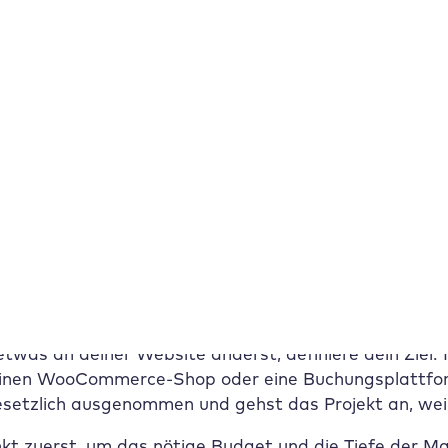
ngslos funktioniert, muss der Code deiner Website klar
hen dein CSS-Layout nicht. Sie lesen den rohen HTML-
nhalte. Wenn in deinem Code nicht genau definiert ist
rläuft sich der blinde Nutzer auf deiner Seite.
 Wo fange ich an? 6 Schritte zum
stehende WordPress-Seite barrierefrei machen willst, 
Einstieg in das Thema:
lsetzung
etwas an deiner Website änderst, definiere dein Ziel.
einen WooCommerce-Shop oder eine Buchungsplattform
etzlich ausgenommen und gehst das Projekt an, weil I
nkt zuerst, um das nötige Budget und die Tiefe der Ma