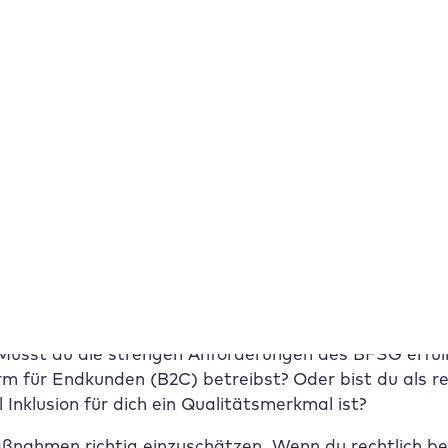
 strukturiert sein.
Code linear von oben nach unten und filtern für den 
, was z.B. eine Hauptnavigation (<nav>) und was der 
 Einstieg
fühlst du dich anfangs vermutlich erschlagen. Keine 
 Musst du die strengen Anforderungen des BFSG erfüll
 für Endkunden (B2C) betreibst? Oder bist du als re
nklusion für dich ein Qualitätsmerkmal ist?
ßnahmen richtig einzuschätzen. Wenn du rechtlich bet