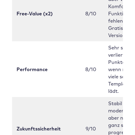
Komfort-
Free-Value (x2)
8/10
Funktionen
fehlen in d
Gratis-
Version.
Sehr schnel
verliert abe
Punkte,
Performance
8/10
wenn man 
viele schwe
Templates
lädt.
Stabil und
modernisier
aber nicht
ganz so
Zukunftssicherheit
9/10
progressiv