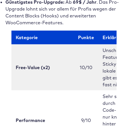
Günstigstes Pro-Upgrade:
Ab
69$ / Jahr
. Das Pro-
Upgrade lohnt sich vor allem für Profis wegen der
Content Blocks (Hooks) und erweiterten
WooCommerce-Features.
Kategorie
Punkte
Erklärung
Unschlagba
Features w
Sticky Hea
Free-Value (x2)
10/10
lokale Font
gibt es son
fast nie gra
Sehr schnel
durch mod
Code-Splitt
nur knapp
Performance
9/10
hinter ext