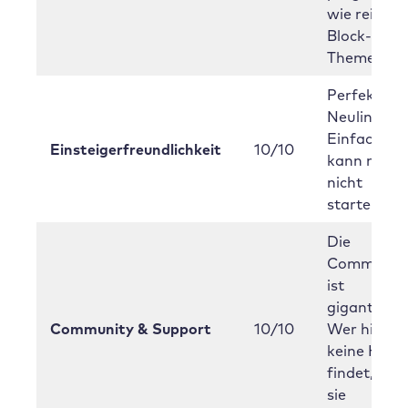
wie reine
Block-
Themes.
Perfekt für
Neulinge.
Einfacher
Einsteigerfreundlichkeit
10/10
kann man
nicht
starten.
Die
Communit
ist
gigantisch.
Community & Support
10/10
Wer hier
keine Hilfe
findet, find
sie