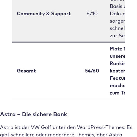
Basis und 
Community & Support
8/10
Dokumenta
sorgen für
schnelle Hil
zur Selbsthi
Platz 1 in
unserem
Ranking – 
Gesamt
54/60
kostenlose
Features
machen Bl
zum Testsie
Astra – Die sichere Bank
Astra ist der VW Golf unter den WordPress-Themes: Es
gibt schnellere oder modernere Themes, aber Astra