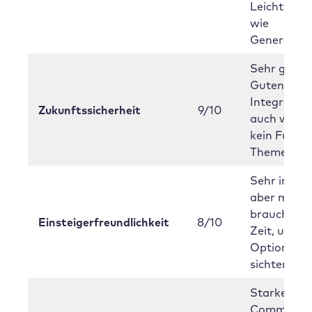
Leichtgewi
wie
GeneratePr
Sehr gute
Gutenberg
Integration
Zukunftssicherheit
9/10
auch wenn 
kein Full-F
Theme ist.
Sehr intuiti
aber man
braucht et
Einsteigerfreundlichkeit
8/10
Zeit, um all
Optionen z
sichten.
Starke
Communit