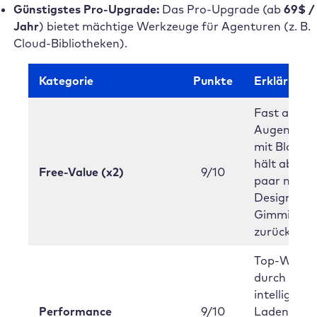
Günstigstes Pro-Upgrade:
Das Pro-Upgrade (ab
69$ /
Jahr
) bietet mächtige Werkzeuge für Agenturen (z. B.
Cloud-Bibliotheken).
Kategorie
Punkte
Erklärung
Fast auf
Augenhöh
mit Blocksy
hält aber e
Free-Value (x2)
9/10
paar mehr
Design-
Gimmicks
zurück.
Top-Werte
durch
intelligente
Performance
9/10
Laden von