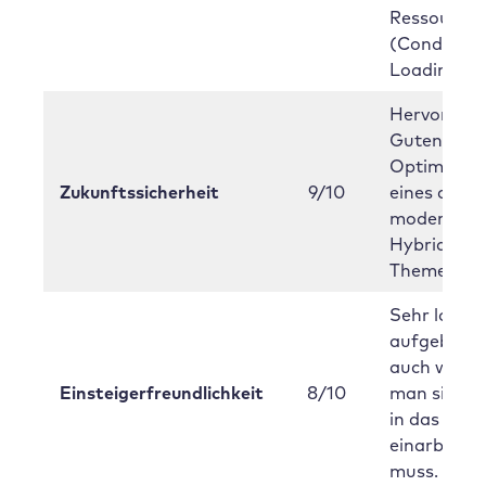
Ressource
(Condition
Loading).
Hervorrag
Gutenberg
Optimierun
Zukunftssicherheit
9/10
eines der
modernste
Hybrid-
Themes.
Sehr logisc
aufgebaut,
auch wenn
Einsteigerfreundlichkeit
8/10
man sich k
in das Sys
einarbeiten
muss.