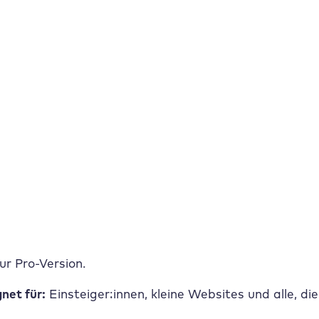
n Performance Plugin, das Bildoptimierung mit Cachin
tegriert, was die Einrichtung besonders unkompliziert
tet vollständig im Hintergrund: kein manuelles Konfig
über das Dashboard aktivieren.
net für:
Raidboxes
Nutzer:innen und alle, die Bildopt
 den bekanntesten und meistgenutzten Bildoptimieru
rs praktisch: der integrierte Bulk Optimizer, mit dem
Version ist für viele Websites vollkommen ausreichen
zur Pro-Version.
net für:
Einsteiger:innen, kleine Websites und alle, di