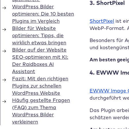
3. ShortPixel
ShortPixel
ist ei
WebP-Format. Au
Besonders für Ag
und kostengünsti
Am besten geeig
4. EWWW Ima
EWWW Image O
durchgeführt wer
Das Plugin arbe
schätzen werde