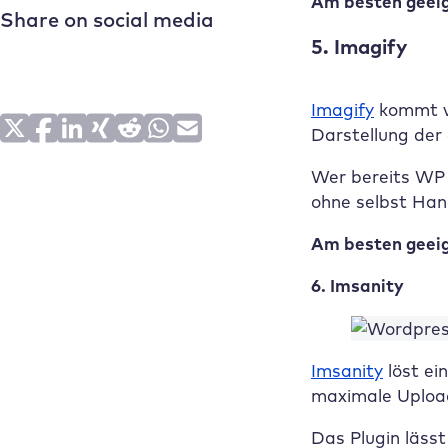
Am besten geeig
5. Imagify
Imagify
kommt vo
Darstellung der
Wer bereits WP R
ohne selbst Hand
Am besten geeig
6. Imsanity
Imsanity
löst ei
maximale Upload 
Das Plugin lässt