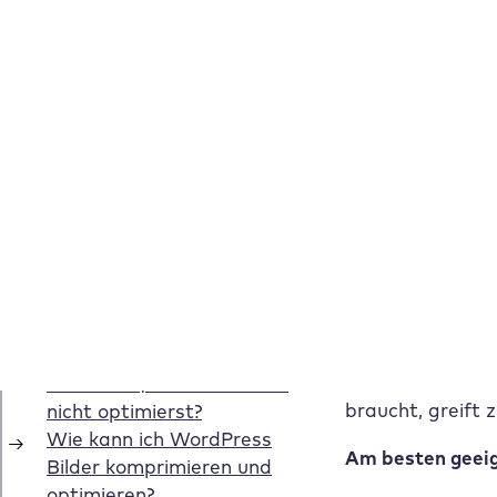
FastPixel
ist ei
Infrastruktur in
Das Plugin arbei
kann es direkt 
Am besten geeig
2. Smush
Smush
gehört zu
und GIF. Besonde
Die kostenlose 
braucht, greift 
Am besten geeig