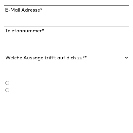
E-
Mail
Adresse
*
Telefon
Welche Aussage trifft auf dich zu?*
*
Bist du bereits Raidboxes Kund:in?
*
Ich bin Raidboxes Kund:in
Ich bin noch keine Raidboxes Kund:in
Ich möchte den Newsletter abonnieren, um über neue Blogbeiträge,
E-Books, Features und News rund um WordPress informiert zu
werden. Meine Einwilligung kann ich jederzeit widerrufen. Bitte