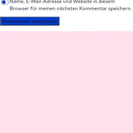
Name, E-Mail-Adresse und Website in diesem
Browser für meinen nächsten Kommentar speichern.
Alternative:
Plattform
Agenturen
Performance
Agentur Hosting
Management
Reseller Rabatte
Support
Agenturen werben
Sicherheit
Agenturen
Partner werden
Partner AGB