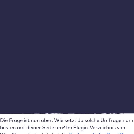
verbessern kannst.
Wichtig: Bei Umfragen Datenschutz berücksichtigen
Hierbei solltest du unbedingt die Richtlinien der
Datenschutz-Grundverordnung (DSGVO)
berücksichtigen. Denn selbst wenn du die
gesammelten Daten nicht in einem Format speicherst,
das Rückschlüsse auf die einzelnen Nutzer:innen
zulässt, so macht es wahrscheinlich das Plugin.
Gegebenenfalls musst du hier zuvor das
Einverständnis deiner Besucher:innen einholen. Kläre
diesen Punkt mit einer Anwaltskanzlei, die auf
Onlinerecht spezialisiert ist.
Die Frage ist nun aber: Wie setzt du solche Umfragen am
besten auf deiner Seite um? Im Plugin-Verzeichnis von