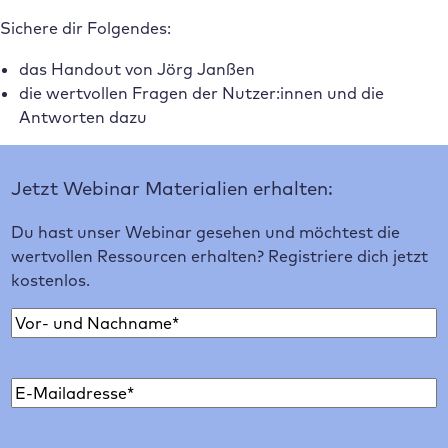
Sichere dir Folgendes:
das Handout von Jörg Janßen
die wertvollen Fragen der Nutzer:innen und die
Antworten dazu
Jetzt Webinar Materialien erhalten:
Du hast unser Webinar gesehen und möchtest die
wertvollen Ressourcen erhalten? Registriere dich jetzt
kostenlos.
N
a
V
m
o
E
e
r
-
*
n
M
a