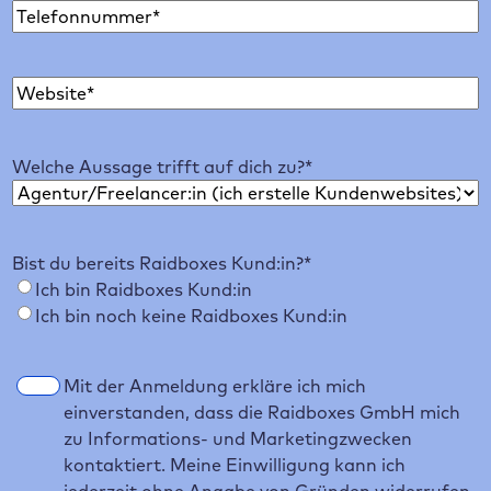
T
a
m
e
i
e
l
l
W
e
*
e
f
b
o
Welche Aussage trifft auf dich zu?
*
s
n
i
t
e
Bist du bereits Raidboxes Kund:in?
*
Ich bin Raidboxes Kund:in
Ich bin noch keine Raidboxes Kund:in
E
Mit der Anmeldung erkläre ich mich
i
einverstanden, dass die Raidboxes GmbH mich
n
zu Informations- und Marketingzwecken
w
kontaktiert. Meine Einwilligung kann ich
i