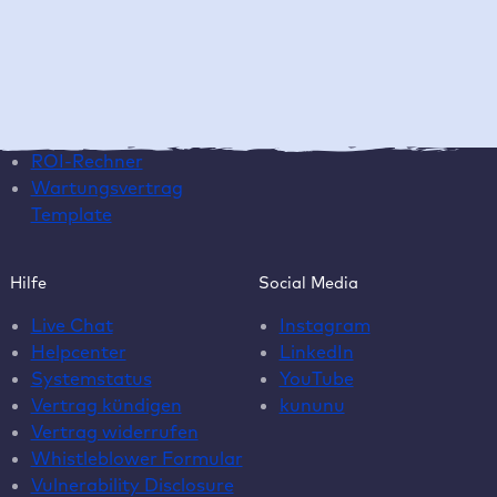
Ressourcen
Unternehmen
Blog
Warum Raidboxes?
Newsletter
Über uns
Webinare
Karriere
EAA Paket
Kontakt
ROI-Rechner
Wartungsvertrag
Template
Hilfe
Social Media
Live Chat
Instagram
Helpcenter
LinkedIn
Systemstatus
YouTube
Vertrag kündigen
kununu
Vertrag widerrufen
Whistleblower Formular
Vulnerability Disclosure