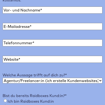
kostenlos.
N
a
V
m
o
E
e
r
-
*
n
M
a
T
a
m
e
i
e
l
l
W
e
*
e
f
b
o
Welche Aussage trifft auf dich zu?
*
s
n
i
*
t
e
Bist du bereits Raidboxes Kund:in?
*
*
Ich bin Raidboxes Kund:in