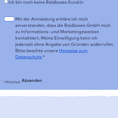
Ich bin noch keine Raidboxes Kund:in
E
Mit der Anmeldung erkläre ich mich
i
einverstanden, dass die Raidboxes GmbH mich
n
zu Informations- und Marketingzwecken
w
kontaktiert. Meine Einwilligung kann ich
i
jederzeit ohne Angabe von Gründen widerrufen.
l
Bitte beachte unsere
Hinweise zum
l
Datenschutz
.
*
i
g
u
Absenden
n
*
Pflichtfeld
g
A
*
l
t
Deine Learnings in diesem Webinar
e
Das lernst du im Webinar
r