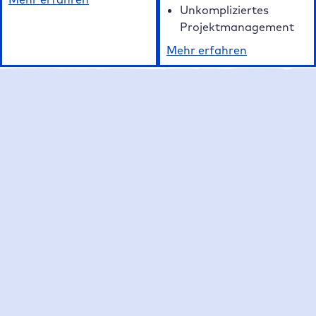
Unkompliziertes
Projektmanagement
Mehr erfahren
Unsere FAQ auf einen Blick
Häufig gestellte Fragen zum Raidboxes
WordPress Hosting
Was macht Raidboxes als WordPress Hosting
Anbieter besonders?
Welche Hosting Tarife bietet Raidboxes an?