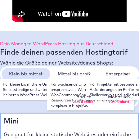
Dein Managed WordPress Hosting aus Deutschland
Finde deinen passenden Hostingtarif
Wähle die Größe deiner Website/deines Shops:
Klein bis mittel
Mittel bis groß
Enterprise
Für kleine bis mittlere Unternehmen, 
Für wachsende Unternehmen, 
Für Projekte mit besonders 
Wähle deinen Zahlungsrhythmus:
Selbstständige und Unternehmen mit 
anspruchsvolle WordPress Websites und 
Anforderungen an Performa
kleineren WordPress Websites.
WooCommerce Shops. Mehr Leistung und 
Skalierbarkeit und individue
Jährlich
Monatlich
Ressourcen für steigenden Traffic und 
28% Rabatt
20% Rabatt
komplexere Projekte.
Mini
Geeignet für kleine statische Websites oder einfache