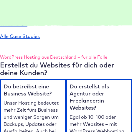
Umgebungen und Templates Projekte 75 % schneller ein
und liefert leistungsstarke Websites.
:
Weiterlesen
Case
Alle Case Studies
Study
conlabz
WordPress Hosting aus Deutschland – für alle Fälle
Erstellst du Websites für dich oder
deine Kunden?
Du betreibst eine
Du erstellst als
Business Website?
Agentur oder
Freelancer:in
Unser Hosting bedeutet
Websites?
mehr Zeit fürs Business
und weniger Sorgen um
Egal ob 10, 100 oder
Backups, Updates oder
mehr Websites – mit
Ausfallzeiten. Auch bei
WordPress Webhosting