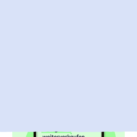
2. Juli 2026
Jetzt Microsoft 365 Lizenzen bei Raidboxes
kaufen
Du kannst nun auch deine Microsoft 365 Lizenzen
über Raidboxes beziehen und so deine Microsoft 365 und
WordPress Hosting Abrechnung bei einem vertrauten
Partner bündeln.
Mehr zu Microsoft 365