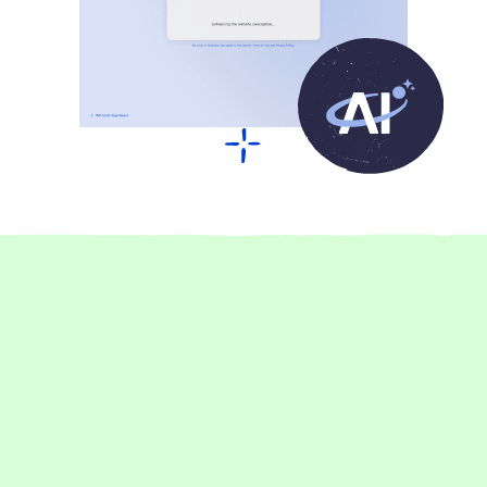
Über 17.000 begeisterte Kund:innen
Das sagen unsere Kunden über
Raidboxes Hosting
1-5 Mitarbeiter:innen
Management
Performance
Setup
Support
Go Live jetzt 75 % schneller dank Raidboxes
Rankingwerk profitiert dank Raidboxes von praktischen