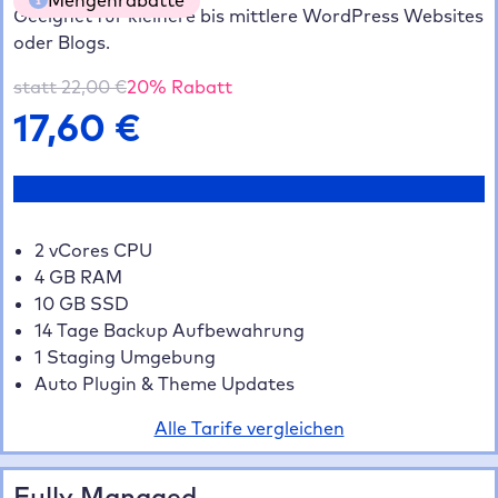
Geeignet für kleinere bis mittlere WordPress Websites
oder Blogs.
5 Websites
20% gespart
70,40 €
10 Websites
35% gespart
114,40 €
statt
22,00
€
20
% Rabatt
20+ Websites
40% gespart
211,20 €
17,60
€
Jetzt testen
2 vCores CPU
4 GB RAM
10 GB SSD
14 Tage Backup Aufbewahrung
1 Staging Umgebung
Auto Plugin & Theme Updates
Alle Tarife vergleichen
Fully Managed