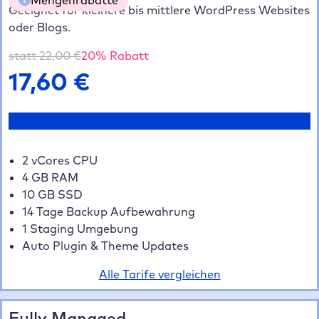
Geeignet für kleinere bis mittlere WordPress Websites
oder Blogs.
5 Websites
20% gespart
70,40 €
10 Websites
35% gespart
114,40 €
statt
22,00
€
20
% Rabatt
20+ Websites
40% gespart
211,20 €
17,60
€
Jetzt testen
2 vCores CPU
4 GB RAM
10 GB SSD
14 Tage Backup Aufbewahrung
1 Staging Umgebung
Auto Plugin & Theme Updates
Alle Tarife vergleichen
Fully Managed