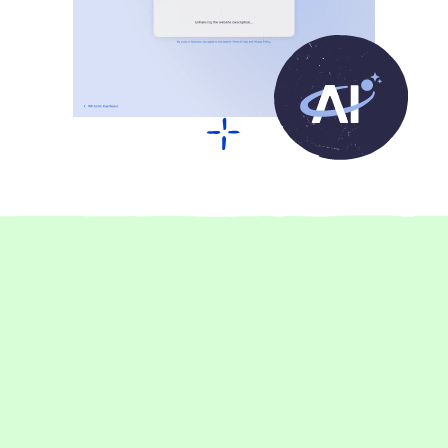
Über 17.000 begeisterte Kund:innen
Das sagen unsere Kunden über
Raidboxes Hosting
1-5 Mitarbeiter:innen
Management
Performance
Setup
Support
Go Live jetzt 75 % schneller dank Raidboxes
Rankingwerk profitiert dank Raidboxes von praktischen