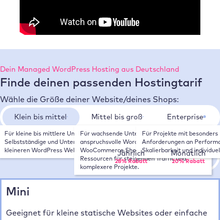
Dein Managed WordPress Hosting aus Deutschland
Finde deinen passenden Hostingtarif
Wähle die Größe deiner Website/deines Shops:
Klein bis mittel
Mittel bis groß
Enterprise
Für kleine bis mittlere Unternehmen, 
Für wachsende Unternehmen, 
Für Projekte mit besonders 
Wähle deinen Zahlungsrhythmus:
Selbstständige und Unternehmen mit 
anspruchsvolle WordPress Websites und 
Anforderungen an Performa
kleineren WordPress Websites.
WooCommerce Shops. Mehr Leistung und 
Skalierbarkeit und individue
Jährlich
Monatlich
Ressourcen für steigenden Traffic und 
28% Rabatt
20% Rabatt
komplexere Projekte.
Mini
Geeignet für kleine statische Websites oder einfache