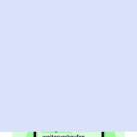
2. Juli 2026
Jetzt Microsoft 365 Lizenzen bei Raidboxes
kaufen
Du kannst nun auch deine Microsoft 365 Lizenzen
über Raidboxes beziehen und so deine Microsoft 365 und
WordPress Hosting Abrechnung bei einem vertrauten
Partner bündeln.
Mehr zu Microsoft 365