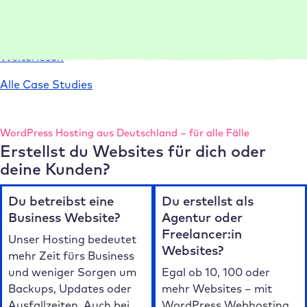
Umgebungen und Templates Projekte 75 % schneller ein
und liefert leistungsstarke Websites.
:
Weiterlesen
Case
Alle Case Studies
Study
conlabz
WordPress Hosting aus Deutschland – für alle Fälle
Erstellst du Websites für dich oder
deine Kunden?
Du betreibst eine
Du erstellst als
Business Website?
Agentur oder
Freelancer:in
Unser Hosting bedeutet
Websites?
mehr Zeit fürs Business
und weniger Sorgen um
Egal ob 10, 100 oder
Backups, Updates oder
mehr Websites – mit
Ausfallzeiten. Auch bei
WordPress Webhosting