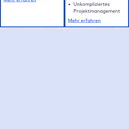
Unkompliziertes
Projektmanagement
Mehr erfahren
Unsere FAQ auf einen Blick
Häufig gestellte Fragen zum Raidboxes
WordPress Hosting
Was macht Raidboxes als WordPress Hosting
Anbieter besonders?
Welche Hosting Tarife bietet Raidboxes an?