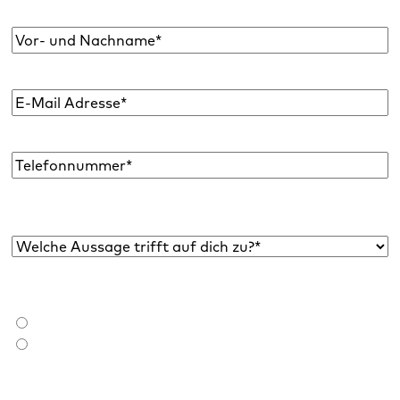
WordPress Insights, Business Tipps & mehr.
Name
*
E-
Mail
Adresse
*
Telefon
Welche Aussage trifft auf dich zu?*
*
Bist du bereits Raidboxes Kund:in?
*
Ich bin Raidboxes Kund:in
Ich bin noch keine Raidboxes Kund:in