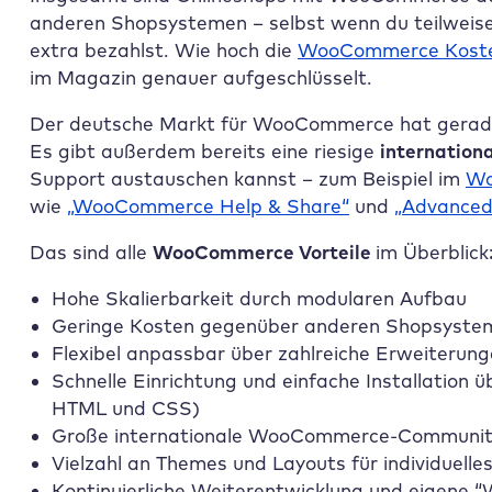
anderen Shopsystemen – selbst wenn du teilwei
extra bezahlst. Wie hoch die
WooCommerce Kost
im Magazin genauer aufgeschlüsselt.
Der deutsche Markt für WooCommerce hat gerade 
Es gibt außerdem bereits eine riesige
internatio
Support austauschen kannst – zum Beispiel im
Wo
wie
„WooCommerce Help & Share“
und
„Advance
Das sind alle
WooCommerce Vorteile
im Überblick
Hohe Skalierbarkeit durch modularen Aufbau
Geringe Kosten gegenüber anderen Shopsyste
Flexibel anpassbar über zahlreiche Erweiterunge
Schnelle Einrichtung und einfache Installation 
HTML und CSS)
Große internationale WooCommerce-Community
Vielzahl an Themes und Layouts für individuelle
Kontinuierliche Weiterentwicklung und eigen