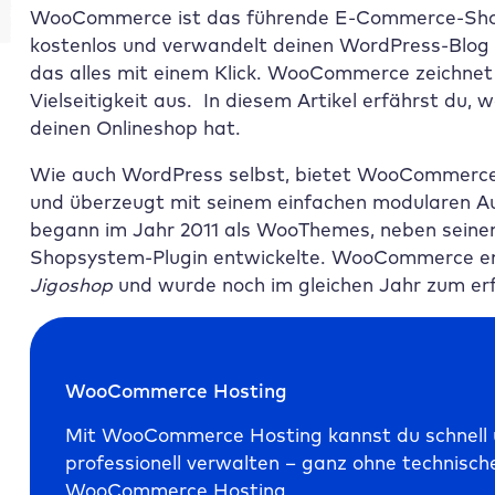
WooCommerce ist das führende E-Commerce-Shop
kostenlos und verwandelt deinen WordPress-Blog i
das alles mit einem Klick. WooCommerce zeichnet 
Vielseitigkeit aus. In diesem Artikel erfährst du
deinen Onlineshop hat.
Wie auch WordPress selbst, bietet WooCommerce
und überzeugt mit seinem einfachen modularen 
begann im Jahr 2011 als WooThemes, neben sein
Shopsystem-Plugin entwickelte. WooCommerce en
Jigoshop
und wurde noch im gleichen Jahr zum er
WooCommerce Hosting
Mit WooCommerce Hosting kannst du schnell u
professionell verwalten – ganz ohne technisch
WooCommerce Hosting.