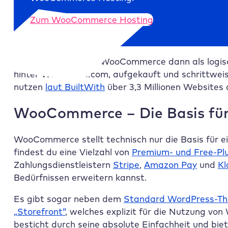
Zum WooCommerce Hosting
Im Jahr 2015 wurde WooCommerce dann als logi
hinter WordPress.com, aufgekauft und schrittweis
nutzen
laut BuiltWith
über 3,3 Millionen Websites 
WooCommerce – Die Basis für
WooCommerce stellt technisch nur die Basis für e
findest du eine Vielzahl von
Premium- und Free-Pl
Zahlungsdienstleistern
Stripe
,
Amazon Pay
und
Kl
Bedürfnissen erweitern kannst.
Es gibt sogar neben dem
Standard WordPress-Th
„Storefront“
, welches explizit für die Nutzung 
besticht durch seine absolute Einfachheit und bie