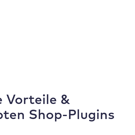
dPress Speed Test
Live-Chat
Statuspage
Karriere
Login
EN
enturen
Preise
Ressourcen
Termin buchen
Jetzt testen
Vorteile &
ebten Shop-Plugins