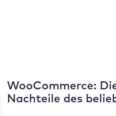
Gratis WordPress Umzug
Wor
Warum Raidboxes
Produkt
Für Ag
Nachteile des beliebten Shop-Plugins
WooCommerce: Die 
Nachteile des beli