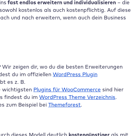
ins
fast endlos erweitern und individualisieren
– die
wohl kostenlos als auch kostenpflichtig. Auf diese
nach und nach erweitern, wenn auch dein Business
 Wir zeigen dir, wo du die besten Erweiterungen
est du im offiziellen
WordPress Plugin
t es z. B.
e wichtigsten
Plugins für WooCommerce
sind hier
 findest du im
WordPress Theme Verzeichnis
.
s zum Beispiel bei
Themeforest
.
ch dieses Modell deutlich
kostengünstiger
als mit