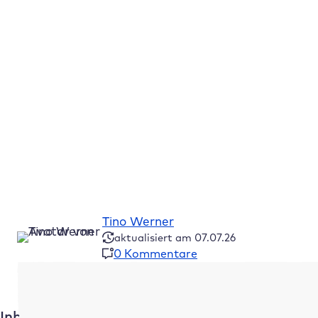
Zum
Inhalt
springen
Home
/
E-Commerce
/
WooCommerce: Die Vorteile & 
Tino Werner
aktualisiert am 07.07.26
0 Kommentare
Inhaltsverzeichnis