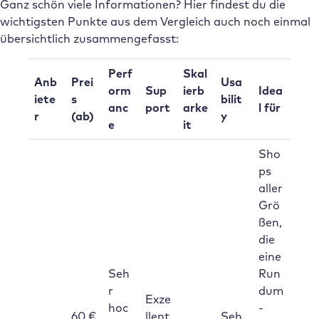
Ganz schön viele Informationen? Hier findest du die
wichtigsten Punkte aus dem Vergleich auch noch einmal
übersichtlich zusammengefasst:
Perf
Skal
Anb
Prei
Usa
orm
Sup
ierb
Idea
iete
s
bilit
anc
port
arke
l für
r
(ab)
y
e
it
Sho
ps
aller
Grö
ßen,
die
eine
Seh
Run
r
dum
Exze
hoc
-
60 €
llent
Seh