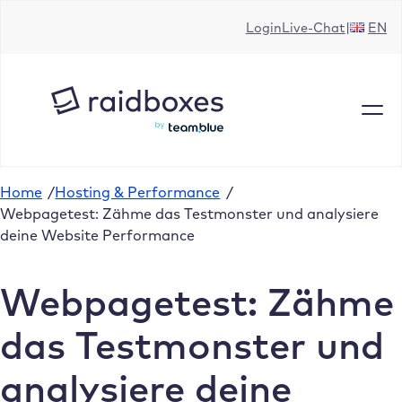
Zum
Login
Live-Chat
EN
Inhalt
springen
Home
/
Hosting & Performance
/
Webpagetest: Zähme das Testmonster und analysiere
deine Website Performance
Webpagetest: Zähme
das Testmonster und
analysiere deine